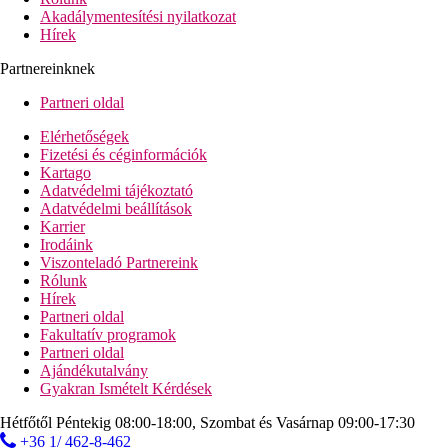
Akadálymentesítési nyilatkozat
Hírek
Partnereinknek
Partneri oldal
Elérhetőségek
Fizetési és céginformációk
Kartago
Adatvédelmi tájékoztató
Adatvédelmi beállítások
Karrier
Irodáink
Viszonteladó Partnereink
Rólunk
Hírek
Partneri oldal
Fakultatív programok
Partneri oldal
Ajándékutalvány
Gyakran Ismételt Kérdések
Hétfőtől Péntekig 08:00-18:00, Szombat és Vasárnap 09:00-17:30
+36 1/ 462-8-462