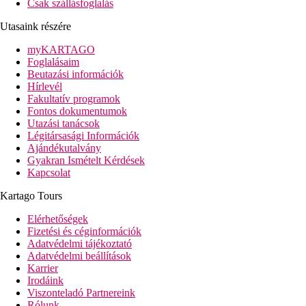
Csak szállásfoglalás
Utasaink részére
myKARTAGO
Foglalásaim
Beutazási információk
Hírlevél
Fakultatív programok
Fontos dokumentumok
Utazási tanácsok
Légitársasági Információk
Ajándékutalvány
Gyakran Ismételt Kérdések
Kapcsolat
Kartago Tours
Elérhetőségek
Fizetési és céginformációk
Adatvédelmi tájékoztató
Adatvédelmi beállítások
Karrier
Irodáink
Viszonteladó Partnereink
Rólunk