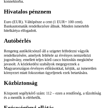
konnektorba.
Hivatalos pénznem
Euro (EUR). Váltópénze a cent (1 EUR= 100 cent).
Bankautomaták rendelkezésre állnak. Minden ismertebb
hitelkártya elfogadott.
Autóbérlés
Rengeteg autókölcsönző áll a szigetet felfedezni vágyók
rendelkezésére, amelyek feltétele az érvényes nemzetközi
jogosítvány, emellett teljes körű casco biztosítás megkötése
javasolt. A közlekedési szabályok megegyeznek a
Magyarországon érvényes előírásokkal, kérjük, az ismeretlen
környezet miatt fokozottan ügyeljenek ezek betartására.
Közbiztonság
Központi segélykérő szám: 112 – ezen a rendőrség, a tűzoltóság
és a mentők is elérhetők.
Egészségügyi ellátás