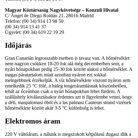
Magyar Köztársaság Nagykövetsége – Konzuli Hivatal
C/ Ángel de Diego Roldán 21. 28016 Madrid
Telefon: (00 34) 914 13 98 50
(00 34) 914 13 41 37
Ügyelet: (00 34) 619 22 19 29
Időjárás
Gran Canarián legrosszabb esetben is tavasz van. A hőmérséklet
nem nagyon csökken 18-20 fok alá még decemberben sem, a
nyári hónapokban pedig 25-30 fok között alakul a hőmérséklet. A
magas páratartalom miatt azonban nyáron ezt sokkal
melegebbnek érzékeljük. A víz hőmérséklete viszont nyáron sem
emelkedik 25 °C fölé, a hideg tengeráramlásnak köszönhetően,
tehát az óceánban csak a nyári hónapokban lehet fürdeni. A
szálláshely kiválasztásakor érdemes azt is figyelembe venni, hogy
a déli, maspalomasi öböl és a las palmasi Canteras strand vizének
hőmérséklete között akár 3-5 °C különbség is lehet.
Elektromos áram
220 V váltóáram, a nálunk is megszokott kétpólusú dugasz illik a