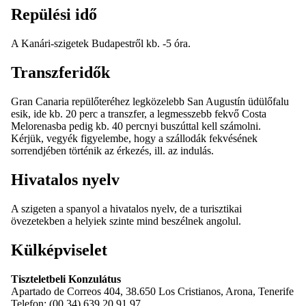
Repülési idő
A Kanári-szigetek Budapestről kb. -5 óra.
Transzferidők
Gran Canaria repülőteréhez legközelebb San Augustín üdülőfalu
esik, ide kb. 20 perc a transzfer, a legmesszebb fekvő Costa
Melorenasba pedig kb. 40 percnyi buszúttal kell számolni.
Kérjük, vegyék figyelembe, hogy a szállodák fekvésének
sorrendjében történik az érkezés, ill. az indulás.
Hivatalos nyelv
A szigeten a spanyol a hivatalos nyelv, de a turisztikai
övezetekben a helyiek szinte mind beszélnek angolul.
Külképviselet
Tiszteletbeli Konzulátus
Apartado de Correos 404, 38.650 Los Cristianos, Arona, Tenerife
Telefon: (00 34) 639 20 91 97