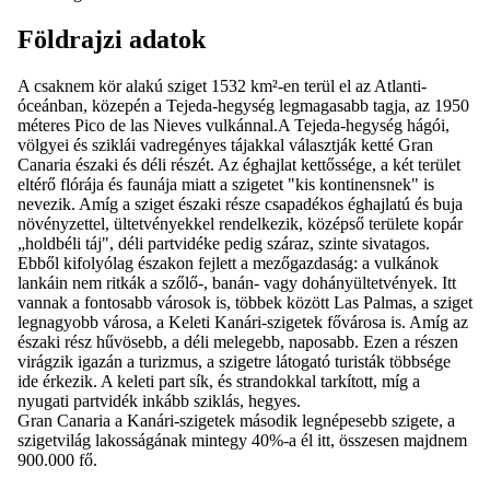
Földrajzi adatok
A csaknem kör alakú sziget 1532 km²-en terül el az Atlanti-
óceánban, közepén a Tejeda-hegység legmagasabb tagja, az 1950
méteres Pico de las Nieves vulkánnal.A Tejeda-hegység hágói,
völgyei és sziklái vadregényes tájakkal választják ketté Gran
Canaria északi és déli részét. Az éghajlat kettőssége, a két terület
eltérő flórája és faunája miatt a szigetet "kis kontinensnek" is
nevezik. Amíg a sziget északi része csapadékos éghajlatú és buja
növényzettel, ültetvényekkel rendelkezik, középső területe kopár
„holdbéli táj", déli partvidéke pedig száraz, szinte sivatagos.
Ebből kifolyólag északon fejlett a mezőgazdaság: a vulkánok
lankáin nem ritkák a szőlő-, banán- vagy dohányültetvények. Itt
vannak a fontosabb városok is, többek között Las Palmas, a sziget
legnagyobb városa, a Keleti Kanári-szigetek fővárosa is. Amíg az
északi rész hűvösebb, a déli melegebb, naposabb. Ezen a részen
virágzik igazán a turizmus, a szigetre látogató turisták többsége
ide érkezik. A keleti part sík, és strandokkal tarkított, míg a
nyugati partvidék inkább sziklás, hegyes.
Gran Canaria a Kanári-szigetek második legnépesebb szigete, a
szigetvilág lakosságának mintegy 40%-a él itt, összesen majdnem
900.000 fő.