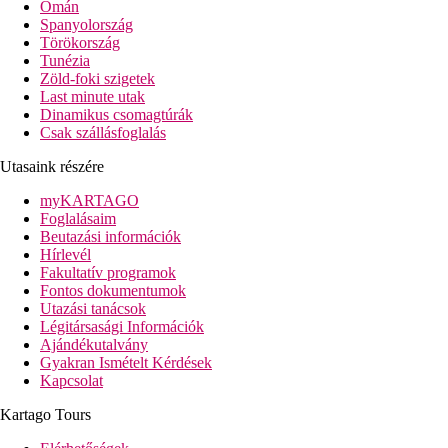
Omán
Spanyolország
Törökország
Tunézia
Zöld-foki szigetek
Last minute utak
Dinamikus csomagtúrák
Csak szállásfoglalás
Utasaink részére
myKARTAGO
Foglalásaim
Beutazási információk
Hírlevél
Fakultatív programok
Fontos dokumentumok
Utazási tanácsok
Légitársasági Információk
Ajándékutalvány
Gyakran Ismételt Kérdések
Kapcsolat
Kartago Tours