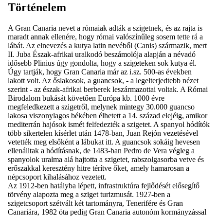
Történelem
A Gran Canaria nevet a rómaiak adták a szigetnek, és az rajta is
maradt annak ellenére, hogy római valószínűleg sosem tette rá a
lábát. Az elnevezés a kutya latin nevéből (Canis) származik, mert
II. Juba Észak-afrikai uralkodó beszámolója alapján a névadó
idősebb Plinius úgy gondolta, hogy a szigeteken sok kutya él.
Úgy tartják, hogy Gran Canaria már az i.sz. 500-as években
lakott volt. Az őslakosok, a guancsok, - a legelterjedtebb nézet
szerint - az észak-afrikai berberek leszármazottai voltak. A Római
Birodalom bukását követően Európa kb. 1000 évre
megfeledkezett a szigetről, melynek mintegy 30.000 guancso
lakosa viszonylagos békében élhetett a 14. század elejéig, amikor
mediterrán hajósok ismét felfedezték a szigetet. A spanyol hódítók
több sikertelen kísérlet után 1478-ban, Juan Rejón vezetésével
vetették meg elsőként a lábukat itt. A guancsok sokáig hevesen
ellenálltak a hódításnak, de 1483-ban Pedro de Vera végleg a
spanyolok uralma alá hajtotta a szigetet, rabszolgasorba vetve és
erőszakkal keresztény hitre térítve őket, amely hamarosan a
népcsoport kihalásához vezetett.
Az 1912-ben hatályba lépett, infrastruktúra fejlődését elősegítő
törvény alapozta meg a sziget turizmusát. 1927-ben a
szigetcsoport szétvált két tartományra, Tenerifére és Gran
Canariára, 1982 óta pedig Gran Canaria autonóm kormányzással