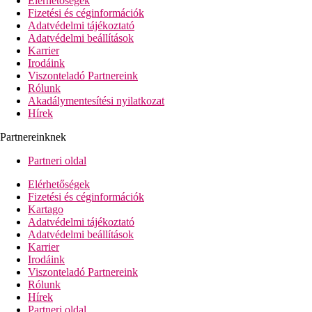
Elérhetőségek
Fizetési és céginformációk
Adatvédelmi tájékoztató
Adatvédelmi beállítások
Karrier
Irodáink
Viszonteladó Partnereink
Rólunk
Akadálymentesítési nyilatkozat
Hírek
Partnereinknek
Partneri oldal
Elérhetőségek
Fizetési és céginformációk
Kartago
Adatvédelmi tájékoztató
Adatvédelmi beállítások
Karrier
Irodáink
Viszonteladó Partnereink
Rólunk
Hírek
Partneri oldal