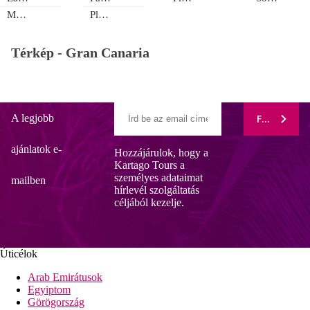
Maspalomas
Playa Amadores
Térkép -
Gran Canaria
A legjobb
FELIRATK
ajánlatok e-
Hozzájárulok, hogy a
Kartago Tours a
személyes adataimat
mailben
hírlevél szolgáltatás
céljából kezelje.
Úticélok
Arab Emirátusok
Egyiptom
Görögország