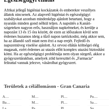
Afrikai jellegű higiéniai kockázatok és emberekre veszélyes
állatok nincsenek. Az alapvető higiéniai és egészségügyi
szabályokat azonban mindenképp ajánlott betartani, hogy a
nyaralás minden gond nélkül teljen. A napsütés a Kanári-
szigeteken nagyon erős, használjon napkrémeket, és kerülje a
napozást 13 és 15 óra között, de ezen az időszakon kívül sem
érdemes huzamos ideig a tűző napon tartózkodni, még akkor sem,
ha az állandó szél miatt nem érzi a nap erejét. Fejfedő és
napszemüveg viselése ajánlott. Az orvosi ellátás költségei elég
magasak, ezért érdemes az utazás előtt komplex utazási biztosítást
kötni. Ha az egészségügyi problémája nem olyan sürgető, akkor a
gyógyszertárakban, amelyek zöld kereszttel és „Farmacia“
felirattal vannak jelezve, vásárolhat gyógyszert.
Területek a célállomáson -
Gran Canaria
Agaete
Meloneras
Playa del Cura
Puerto Rico
Bahía Feliz
Mogán
Playa del Inglés
San Agustin
Las Palmas
Patalavaca
Playa Taurito
Sonnenland