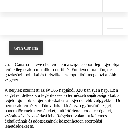
Gran Canaria
Gran Canaria – neve ellenére nem a szigetcsoport legnagyobbja –
területileg csak harmadik Tenerife és Fuerteventura után, de
gazdasági, politikai és turisztikai szempontból megelőzi a többi
szigetet.
A helyiek szerint itt az év 365 napjából 320-ban süt a nap. Ez a
sziget rendelkezik a legérdekesebb természeti sajátosságokkal: a
legeldugottabb tengerpartokkal és a legvédettebb völgyekkel. De
nem csak természeti látnivalókat kínál ez a gyönyörű sziget,
hanem történelmi emlékeket, kultúrtörténeti érdekességeket,
szórakozási és vásárlási lehetőségeket, valamint kellemes
éghajlatának és adottságainak köszönhetően sportolási
lehetőségeket is.