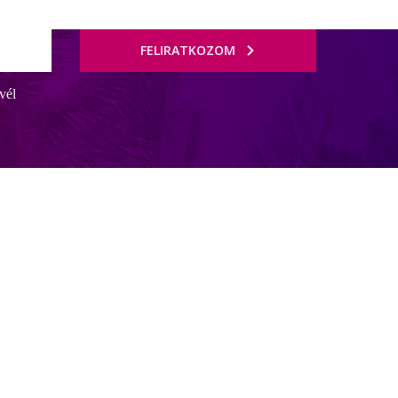
FELIRATKOZOM
vél