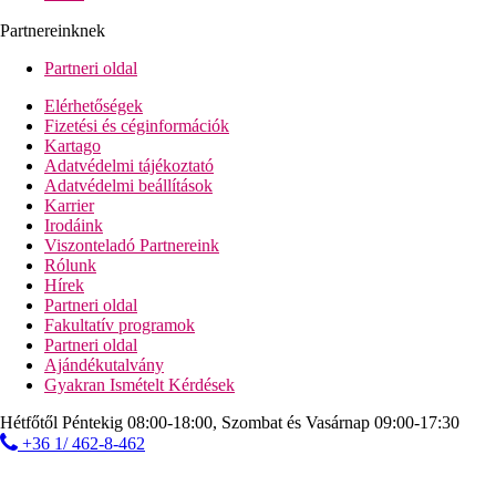
Partnereinknek
Partneri oldal
Elérhetőségek
Fizetési és céginformációk
Kartago
Adatvédelmi tájékoztató
Adatvédelmi beállítások
Karrier
Irodáink
Viszonteladó Partnereink
Rólunk
Hírek
Partneri oldal
Fakultatív programok
Partneri oldal
Ajándékutalvány
Gyakran Ismételt Kérdések
Hétfőtől Péntekig 08:00-18:00, Szombat és Vasárnap 09:00-17:30
+36 1/ 462-8-462