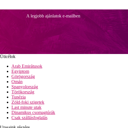
A legjobb ajánlatok e-mailben
Úticélok
Arab Emirátusok
Egyiptom
Görögország
Omán
Spanyolország
Törökország
Tunézia
Zöld-foki szigetek
Last minute utak
Dinamikus csomagtúrák
Csak szállásfoglalás
Utasaink részére