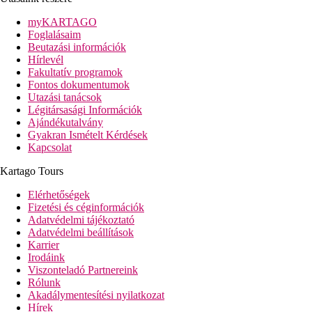
myKARTAGO
Foglalásaim
Beutazási információk
Hírlevél
Fakultatív programok
Fontos dokumentumok
Utazási tanácsok
Légitársasági Információk
Ajándékutalvány
Gyakran Ismételt Kérdések
Kapcsolat
Kartago Tours
Elérhetőségek
Fizetési és céginformációk
Adatvédelmi tájékoztató
Adatvédelmi beállítások
Karrier
Irodáink
Viszonteladó Partnereink
Rólunk
Akadálymentesítési nyilatkozat
Hírek