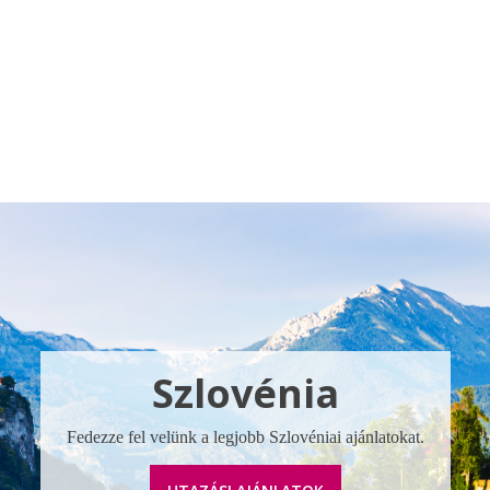
Klubszállodák
Ajándékutalvány
Blog
Úti céljaink
Szlovénia
Fedezze fel velünk a legjobb Szlovéniai ajánlatokat.