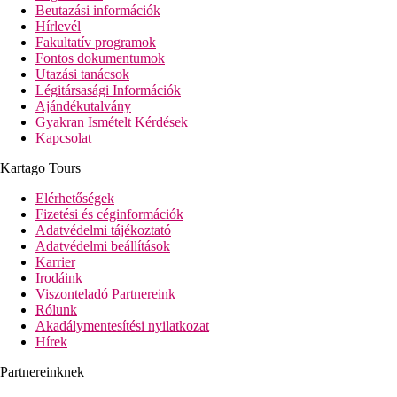
Beutazási információk
Hírlevél
Fakultatív programok
Fontos dokumentumok
Utazási tanácsok
Légitársasági Információk
Ajándékutalvány
Gyakran Ismételt Kérdések
Kapcsolat
Kartago Tours
Elérhetőségek
Fizetési és céginformációk
Adatvédelmi tájékoztató
Adatvédelmi beállítások
Karrier
Irodáink
Viszonteladó Partnereink
Rólunk
Akadálymentesítési nyilatkozat
Hírek
Partnereinknek