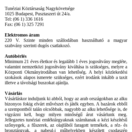
Tunéziai Köztársaság Nagykövetsége
1025 Budapest, Pusztaszeri út 24/a.
Tel: (06 1) 336 1616
Fax: (06 1) 325 7291
Elektromos áram
220 V. Szinte minden szállodában használható a magyar
szabvány szerinti dugós csatlakozó.
Autóbérlés
Minimum 21 éves életkor és legalább 1 éves jogosítvány megléte,
valamint nemzetközi jogosítvány kiváltása is szükséges, melyre a
Központi Okmányirodában van lehetőség. A helyi közlekedési
szokások alapos ismerete szükséges, ezért irodánk inkább a taxit
illetve a távolsági buszokat ajánlja.
Vásárlás
Vásárláskor induljunk ki abból, hogy az arab országokban az alku
bizonyos fokig elvárt művészet és játék egyben. A bazárok ebből
a szempontból talán olcsóbbak, nagyobb az alku lehetősége is, de
vigyázni kell, hogy milyen minőségű árut vásárlunk meg.
Jellegzetes tunéziai emléktárgyaknak számítanak a kézi készítésű
szőnyegek, a fűszerek, az olajfából faragott termékek, a réz- és
bronztárgyak, a nabeul-i műhelyekben készített csodaszép