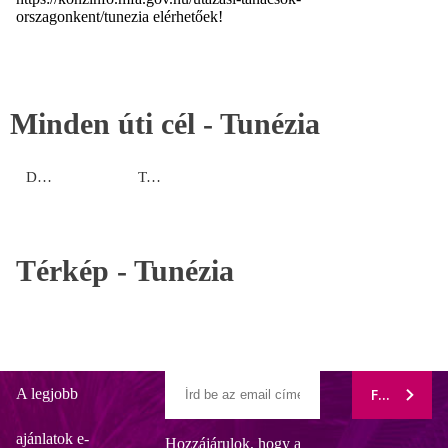
orszagonkent/tunezia elérhetőek!
Minden úti cél -
Tunézia
Djerba
Tunézia (szárazföld)
Térkép -
Tunézia
A legjobb
FELIRATK
ajánlatok e-
Hozzájárulok, hogy a