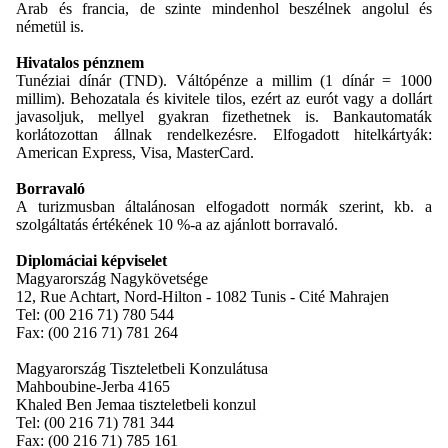
Arab és francia, de szinte mindenhol beszélnek angolul és
németül is.
Hivatalos pénznem
Tunéziai dínár (TND). Váltópénze a millim (1 dínár = 1000
millim). Behozatala és kivitele tilos, ezért az eurót vagy a dollárt
javasoljuk, mellyel gyakran fizethetnek is. Bankautomaták
korlátozottan állnak rendelkezésre. Elfogadott hitelkártyák:
American Express, Visa, MasterCard.
Borravaló
A turizmusban általánosan elfogadott normák szerint, kb. a
szolgáltatás értékének 10 %-a az ajánlott borravaló.
Diplomáciai képviselet
Magyarország Nagykövetsége
12, Rue Achtart, Nord-Hilton - 1082 Tunis - Cité Mahrajen
Tel: (00 216 71) 780 544
Fax: (00 216 71) 781 264
Magyarország Tiszteletbeli Konzulátusa
Mahboubine-Jerba 4165
Khaled Ben Jemaa tiszteletbeli konzul
Tel: (00 216 71) 781 344
Fax: (00 216 71) 785 161