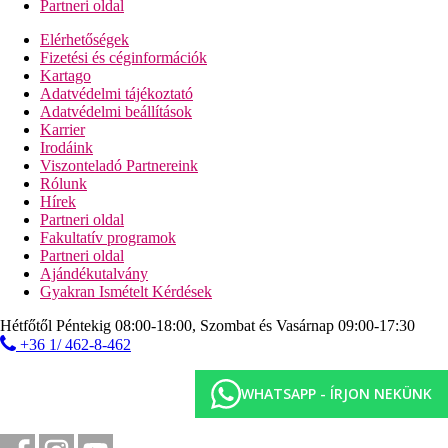
Partneri oldal
Elérhetőségek
Fizetési és céginformációk
Kartago
Adatvédelmi tájékoztató
Adatvédelmi beállítások
Karrier
Irodáink
Viszonteladó Partnereink
Rólunk
Hírek
Partneri oldal
Fakultatív programok
Partneri oldal
Ajándékutalvány
Gyakran Ismételt Kérdések
Hétfőtől Péntekig 08:00-18:00, Szombat és Vasárnap 09:00-17:30
+36 1/ 462-8-462
WHATSAPP - ÍRJON NEKÜNK