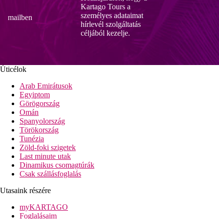
Kartago Tours a
személyes adataimat
mailben
hírlevél szolgáltatás
céljából kezelje.
Úticélok
Arab Emirátusok
Egyiptom
Görögország
Omán
Spanyolország
Törökország
Tunézia
Zöld-foki szigetek
Last minute utak
Dinamikus csomagtúrák
Csak szállásfoglalás
Utasaink részére
myKARTAGO
Foglalásaim