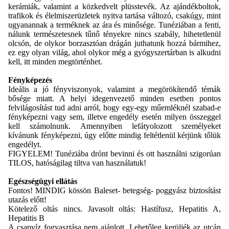
kerámiák, valamint a közkedvelt plüsstevék. Az ajándékboltok,
trafikok és élelmiszerüzletek nyitva tartása változó, csakúgy, mint
ugyanannak a terméknek az ára és minősége. Tunéziában a fenti,
nálunk természetesnek tűnő tényekre nincs szabály, hihetetlenül
olcsón, de olykor borzasztóan drágán juthatunk hozzá bármihez,
ez egy olyan világ, ahol olykor még a gyógyszertárban is alkudni
kell, itt minden megtörténhet.
Fényképezés
Ideális a jó fényviszonyok, valamint a megörökítendő témák
bősége miatt. A helyi idegenvezető minden esetben pontos
felvilágosítást tud adni arról, hogy egy-egy műemléknél szabad-e
fényképezni vagy sem, illetve engedély esetén milyen összeggel
kell számolnunk. Amennyiben lefátyolozott személyeket
kívánunk fényképezni, úgy előtte mindig feltétlenül kérjünk tőlük
engedélyt.
FIGYELEM! Tunéziába drónt bevinni és ott használni szigorúan
TILOS, hatóságilag tiltva van használatuk!
Egészségügyi ellátás
Fontos! MINDIG kössön Baleset- betegség- poggyász biztosítást
utazás előtt!
Kötelező oltás nincs. Javasolt oltás: Hastífusz, Hepatitis A,
Hepatitis B
A csapvíz fogyasztása nem ajánlott. Lehetőleg kerüljék az utcán