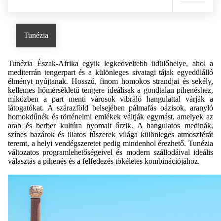
Tunézia
Tunézia Észak-Afrika egyik legkedveltebb üdülőhelye, ahol a
mediterrán tengerpart és a különleges sivatagi tájak egyedülálló
élményt nyújtanak. Hosszú, finom homokos strandjai és sekély,
kellemes hőmérsékletű tengere ideálisak a gondtalan pihenéshez,
miközben a part menti városok vibráló hangulattal várják a
látogatókat. A szárazföld belsejében pálmafás oázisok, aranyló
homokdűnék és történelmi emlékek váltják egymást, amelyek az
arab és berber kultúra nyomait őrzik. A hangulatos medinák,
színes bazárok és illatos fűszerek világa különleges atmoszférát
teremt, a helyi vendégszeretet pedig mindenhol érezhető. Tunézia
változatos programlehetőségeivel és modern szállodáival ideális
választás a pihenés és a felfedezés tökéletes kombinációjához.