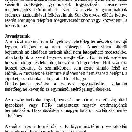
vásárolt zöldségek, gyümölcsök fogyasztását. Hasmenéses
megbetegedés előfordulhat, ezért az érzékeny gyomrúaknak
érdemes házipatikával felkészülniük. Sürgős orvosi ellátás igénye
esetén forduljon telepített idegenvezetőnkhöz vagy közvetlenül a
biztosítóhoz.
Javaslataink
A ruházat maximálisan kényelmes, lehetőleg természetes anyagú
legyen, elegáns ruha nem szükséges. Amennyiben sikerül
bejutnunk az általában turisták által nem látogatható mecsetekbe,
öltözködjünk a szent helynek megfelelően. Ez férfiak esetében
hosszúnadrágot és lehetőleg hosszú ujjú inget jelent. Nők számára
hosszú szoknya és semmiképpen sem testre simuló felső az
előírás. A mecsetekbe semmiféle lábbeliben nem szabad belépni, a
cipőket, szandálokat a bejáratnál lehet hagyni.
Óvakodjanak továbbá a csapvíz fogyasztásától, valamint
lehetőleg ne keverjék az egymástól eltérő jellegű ételeket.
Az ország turistákat fogad, beutazáskor már nincs szükség oltási
igazolásra, vagy PCR/ antigénteszt negatív eredményének
bemutatására. Hazautazáskor a magyar határon korlátozásmentes
a belépés.
Aktuális friss információk a Külügyminisztérium weboldalán
https://konzinfo.mfa.gov.hu/utazasi-tanacsok-