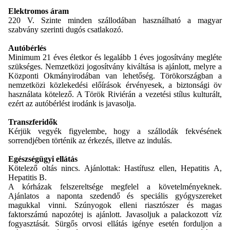
Elektromos áram
220 V. Szinte minden szállodában használható a magyar
szabvány szerinti dugós csatlakozó.
Autóbérlés
Minimum 21 éves életkor és legalább 1 éves jogosítvány megléte
szükséges. Nemzetközi jogosítvány kiváltása is ajánlott, melyre a
Központi Okmányirodában van lehetőség. Törökországban a
nemzetközi közlekedési előírások érvényesek, a biztonsági öv
használata kötelező. A Török Riviérán a vezetési stílus kulturált,
ezért az autóbérlést irodánk is javasolja.
Transzferidők
Kérjük vegyék figyelembe, hogy a szállodák fekvésének
sorrendjében történik az érkezés, illetve az indulás.
Egészségügyi ellátás
Kötelező oltás nincs. Ajánlottak: Hastífusz ellen, Hepatitis A,
Hepatitis B.
A kórházak felszereltsége megfelel a követelményeknek.
Ajánlatos a naponta szedendő és speciális gyógyszereket
magukkal vinni. Szúnyogok elleni riasztószer és magas
faktorszámú napozótej is ajánlott. Javasoljuk a palackozott víz
fogyasztását. Sürgős orvosi ellátás igénye esetén forduljon a