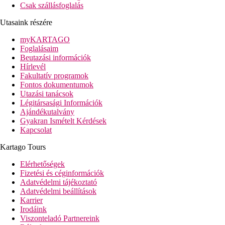
Csak szállásfoglalás
Utasaink részére
myKARTAGO
Foglalásaim
Beutazási információk
Hírlevél
Fakultatív programok
Fontos dokumentumok
Utazási tanácsok
Légitársasági Információk
Ajándékutalvány
Gyakran Ismételt Kérdések
Kapcsolat
Kartago Tours
Elérhetőségek
Fizetési és céginformációk
Adatvédelmi tájékoztató
Adatvédelmi beállítások
Karrier
Irodáink
Viszonteladó Partnereink