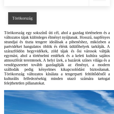
Törökország
Törökország egy sokszínű úti cél, ahol a gazdag történelem és a
változatos tájak különleges élményt nyújtanak. Hosszú, napfényes
strandjai és tiszta tengere ideálisak a pihenéshez, miközben a
partvidéket hangulatos öblök és élénk üdülőhelyek tarkítják. A
szárazföldön hegyvidékek, zöld tájak és ősi városok váltják
egymást, ahol a történelmi emlékek és a keleti kultúra sajátos
atmoszférát teremtenek. A helyi ízek, a bazárok színes világa és a
vendégszeretet tovább gazdagítják az élményt, a modern
szállodák pedig kényelmes kikapcsolódást biztosítanak.
Törökország változatos kínálata a tengerparti feltöltődéstől a
kulturális felfedezésekig minden utazó számára tartogat
felejthetetlen pillanatokat.