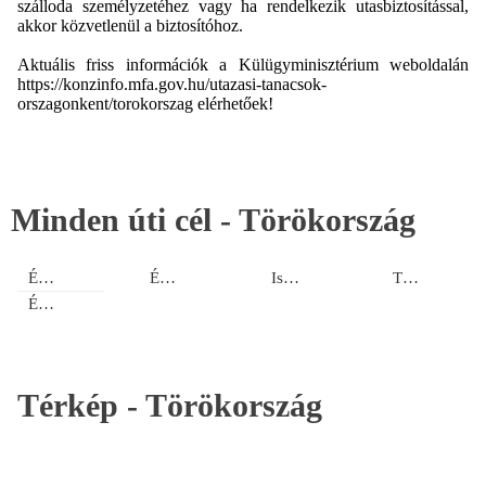
szálloda személyzetéhez vagy ha rendelkezik utasbiztosítással,
akkor közvetlenül a biztosítóhoz.
Aktuális friss információk a Külügyminisztérium weboldalán
https://konzinfo.mfa.gov.hu/utazasi-tanacsok-
orszagonkent/torokorszag elérhetőek!
Minden úti cél -
Törökország
Égei-tengeri Riviéra - Bodrum
Égei-tengeri Riviéra - Marmaris
Isztambul és környéke
Török Riviéra
Égei-tengeri Riviéra - Kusadasi
Térkép -
Törökország