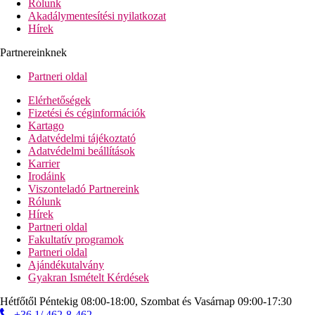
Rólunk
Akadálymentesítési nyilatkozat
Hírek
Partnereinknek
Partneri oldal
Elérhetőségek
Fizetési és céginformációk
Kartago
Adatvédelmi tájékoztató
Adatvédelmi beállítások
Karrier
Irodáink
Viszonteladó Partnereink
Rólunk
Hírek
Partneri oldal
Fakultatív programok
Partneri oldal
Ajándékutalvány
Gyakran Ismételt Kérdések
Hétfőtől Péntekig 08:00-18:00, Szombat és Vasárnap 09:00-17:30
+36 1/ 462-8-462