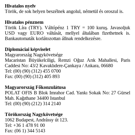
Hivatalos nyelv
Török, de sok helyen beszélnek angolul, németül és oroszul is.
Hivatalos pénznem
Török Líra (TRY). Váltópénz 1 TRY = 100 kuruş. Javasoljuk
USD vagy EURO váltását, mellyel általában fizethetnek is.
Bankautomaták korlátozottan állnak rendelkezésre.
Diplomáciai képviselet
Magyarország Nagykövetsége
Macaristan Büyükelciligi, Remzi Oğuz Arık Mahallesi, Paris
Caddesi No: 43/2 Kavaklıdere-Çankaya / Ankara, 06680
Tel: (00) (90) (312) 455 0700
Fax: (00) (90) (312) 405 893
Magyarország Főkonzulátusa
POLAT OFIS B Blok Imrahor Cad. Yankı Sokak No: 27 Gürsel
Mah. Kağıthane 34400 Istanbul
Tel: (00) (90) (212) 314 2140
Törökország Nagykövetsége
1062 Budapest, Andrássy út 123.
Tel: +36 1 478 91 00
Fax: (06 1) 344 5143