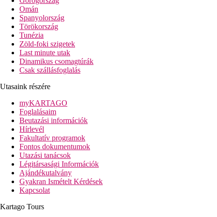
Görögország
Omán
Spanyolország
Törökország
Tunézia
Zöld-foki szigetek
Last minute utak
Dinamikus csomagtúrák
Csak szállásfoglalás
Utasaink részére
myKARTAGO
Foglalásaim
Beutazási információk
Hírlevél
Fakultatív programok
Fontos dokumentumok
Utazási tanácsok
Légitársasági Információk
Ajándékutalvány
Gyakran Ismételt Kérdések
Kapcsolat
Kartago Tours