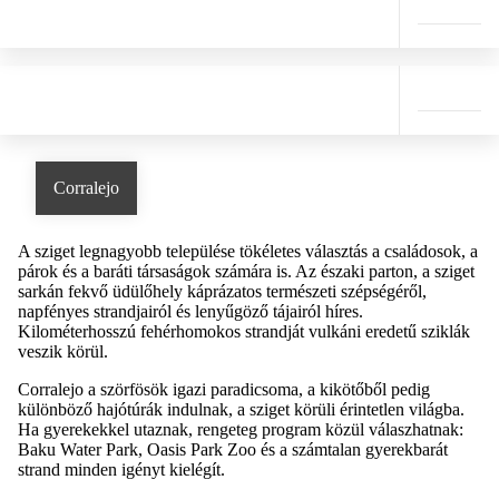
Corralejo
A sziget legnagyobb települése tökéletes választás a családosok, a
párok és a baráti társaságok számára is. Az északi parton, a sziget
sarkán fekvő üdülőhely káprázatos természeti szépségéről,
napfényes strandjairól és lenyűgöző tájairól híres.
Kilométerhosszú fehérhomokos strandját vulkáni eredetű sziklák
veszik körül.
Corralejo a szörfösök igazi paradicsoma, a kikötőből pedig
különböző hajótúrák indulnak, a sziget körüli érintetlen világba.
Ha gyerekekkel utaznak, rengeteg program közül válaszhatnak:
Baku Water Park, Oasis Park Zoo és a számtalan gyerekbarát
strand minden igényt kielégít.