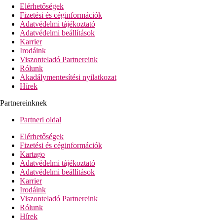
Elérhetőségek
Fizetési és céginformációk
Adatvédelmi tájékoztató
Adatvédelmi beállítások
Karrier
Irodáink
Viszonteladó Partnereink
Rólunk
Akadálymentesítési nyilatkozat
Hírek
Partnereinknek
Partneri oldal
Elérhetőségek
Fizetési és céginformációk
Kartago
Adatvédelmi tájékoztató
Adatvédelmi beállítások
Karrier
Irodáink
Viszonteladó Partnereink
Rólunk
Hírek