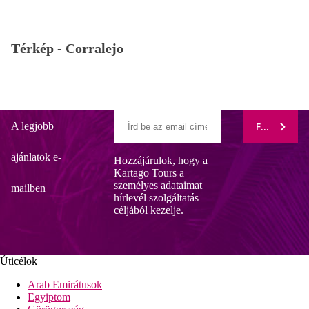
Térkép -
Corralejo
A legjobb
FELIRATK
ajánlatok e-
Hozzájárulok, hogy a
Kartago Tours a
személyes adataimat
mailben
hírlevél szolgáltatás
céljából kezelje.
Úticélok
Arab Emirátusok
Egyiptom