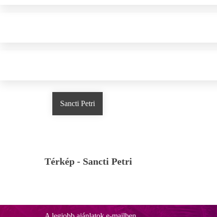
Sancti Petri
Térkép -
Sancti Petri
A legjobb ajánlatok e-mailben