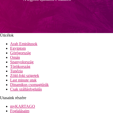
Úticélok
Arab Emirátusok
Egyiptom
Görögország
Omán
Spanyolország
Törökország
Tunézia
Zöld-foki szigetek
Last minute utak
Dinamikus csomagtúrák
Csak szállásfoglalás
Utasaink részére
myKARTAGO
Foglalásaim