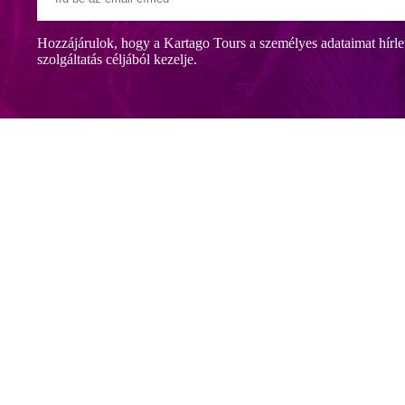
Hozzájárulok, hogy a Kartago Tours a személyes adataimat hírle
szolgáltatás céljából kezelje.