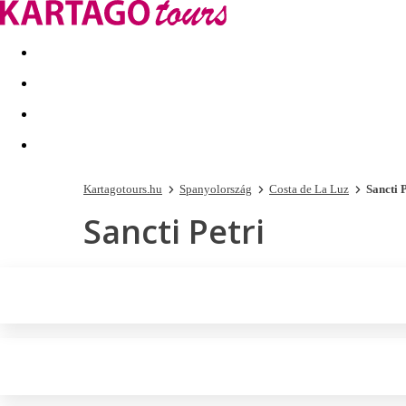
Kapcsolat
Nyár 2026
Last Minute
Téli utak 2026/27
Kartagotours.hu
Spanyolország
Costa de La Luz
Sancti P
Sancti Petri