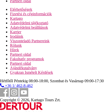
Partneri oldal
Elérhetőségek
Fizetési és céginformációk
Kartago
Adatvédelmi tájékoztató
Adatvédelmi beállítások
Karrier
Irodáink
Viszonteladó Partnereink
Rólunk
Hírek
Partneri oldal
Fakultatív programok
Partneri oldal
Ajándékutalvány
Gyakran Ismételt Kérdések
Hétfőtől Péntekig 08:00-18:00, Szombat és Vasárnap 09:00-17:30
+36 1/ 462-8-462
Copyright © 2026, Kartago Tours Zrt.