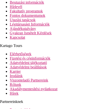
Beutazási információk
Hírlevél
Fakultatív programok
Fontos dokumentumok
Utazási tanácsok
Légitársasági Információk
Ajándékutalvány
Gyakran Ismételt Kérdések
Kapcsolat
Kartago Tours
Elérhetőségek
Fizetési és céginformációk
Adatvédelmi tájékoztató
Adatvédelmi beállítások
Karrier
Irodáink
Viszonteladó Partnereink
Rólunk
Akadálymentesítési nyilatkozat
Hírek
Partnereinknek