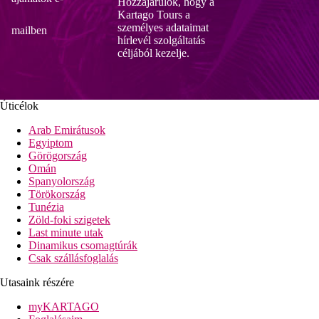
Hozzájárulok, hogy a
Kartago Tours a
személyes adataimat
mailben
hírlevél szolgáltatás
céljából kezelje.
Úticélok
Arab Emirátusok
Egyiptom
Görögország
Omán
Spanyolország
Törökország
Tunézia
Zöld-foki szigetek
Last minute utak
Dinamikus csomagtúrák
Csak szállásfoglalás
Utasaink részére
myKARTAGO