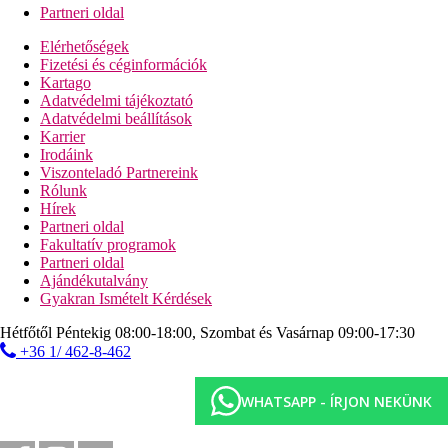
Partneri oldal
Elérhetőségek
Fizetési és céginformációk
Kartago
Adatvédelmi tájékoztató
Adatvédelmi beállítások
Karrier
Irodáink
Viszonteladó Partnereink
Rólunk
Hírek
Partneri oldal
Fakultatív programok
Partneri oldal
Ajándékutalvány
Gyakran Ismételt Kérdések
Hétfőtől Péntekig 08:00-18:00, Szombat és Vasárnap 09:00-17:30
+36 1/ 462-8-462
WHATSAPP - ÍRJON NEKÜNK