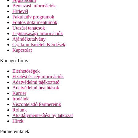
Foglalásaim
Beutazási információk
Hírlevél
Fakultatív programok
Fontos dokumentumok
Utazási tanácsok
Légitársasági Információk
Ajándékutalvány
Gyakran Ismételt Kérdések
Kapcsolat
Kartago Tours
Elérhetőségek
Fizetési és céginformációk
Adatvédelmi tájékoztató
Adatvédelmi beállítások
Karrier
Irodáink
Viszonteladó Partnereink
Rólunk
Akadálymentesítési nyilatkozat
Hírek
Partnereinknek