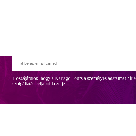
Klubszállodák
Ajándékutalvány
Blog
Úti céljaink
Hozzájárulok, hogy a Kartago Tours a személyes adataimat hírle
szolgáltatás céljából kezelje.
ya szívében található, közvetlenül a Vörös-tenger egyik legizgalmasabb
 nászutasoknak és a nyugalomra vágyó utasoknak ajánljuk.