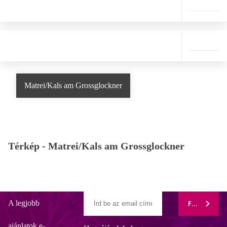
Matrei/Kals am Grossglockner
Térkép -
Matrei/Kals am Grossglockner
A legjobb
FELIRATK
ajánlatok e-