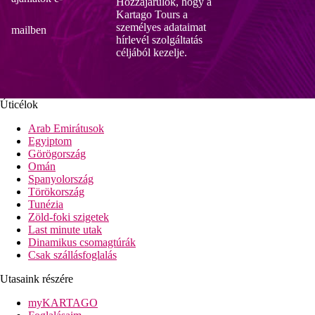
Hozzájárulok, hogy a
Kartago Tours a
személyes adataimat
mailben
hírlevél szolgáltatás
céljából kezelje.
Úticélok
Arab Emirátusok
Egyiptom
Görögország
Omán
Spanyolország
Törökország
Tunézia
Zöld-foki szigetek
Last minute utak
Dinamikus csomagtúrák
Csak szállásfoglalás
Utasaink részére
myKARTAGO