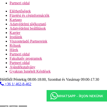
Partneri oldal
Elérhetőségek
Fizetési és céginformációk
Kartago
Adatvédelmi tájékoztató
Adatvédelmi beállítások
Karrier
Irodáink
Viszonteladó Partnereink
Rólunk
Hírek
Partneri oldal
Fakultatív programok
Partneri oldal
Ajándékutalvány
Gyakran Ismételt Kérdések
Hétfőtől Péntekig 08:00-18:00, Szombat és Vasárnap 09:00-17:30
+36 1/ 462-8-462
WHATSAPP - ÍRJON NEKÜNK