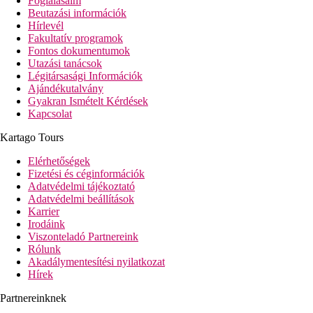
Foglalásaim
Beutazási információk
Hírlevél
Fakultatív programok
Fontos dokumentumok
Utazási tanácsok
Légitársasági Információk
Ajándékutalvány
Gyakran Ismételt Kérdések
Kapcsolat
Kartago Tours
Elérhetőségek
Fizetési és céginformációk
Adatvédelmi tájékoztató
Adatvédelmi beállítások
Karrier
Irodáink
Viszonteladó Partnereink
Rólunk
Akadálymentesítési nyilatkozat
Hírek
Partnereinknek