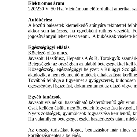
Elektromos áram
220/230 V, 50 Hz. Vietnámban előfordulhat amerikai sz
Autóbérlés:
A közúti balesetek kiemelkedő arányára tekintettel felh
akkor sem tanácsos, ha egyébként rutinos vezetők. F
jogosítvánnyal lehet részt venni. A bukósisak viselete k
Egészségügyi ellátás
Kötelező oltás nincs.
Javasolt: Hastífusz, Hepatitis A és B, Torokgyík-szamár
Betegségek: az országban az alábbi betegségekkel kell k
Közegészség, egészségügyi helyzet: a Külügyi Szolgála
akadozik, a nem életmentő műtétek elhalasztásra kerüln
Továbbá felhívja a figyelmet a gyógyszerek, különösen
egészségügyi igazolást, dokumentumot az utazó vigye m
Egyéb tanácsok
Javasolt víz nélkül használható kézfertőtlenítő gélt vin
Csak kellően átsült, megfőtt ételek fogyasztása javasolt,
Nyers zöldségek, gyümölcsök fogyasztása kerülendő, k
Ha valamilyen betegséget észlel hazaérkezés után, mielő
Az ország turistákat fogad, beutazáskor már nincs sz
korlátozásmentes a belépés.