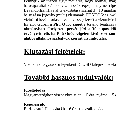
Felhívjuk az utazók figyelmét arra, hogy normál, mag
hatósága által kiállított vízum szükséges, amely nem igé
Bevándorlási Hivatal tájékoztatása szerint 3 - 10 munk
beutazásra jogosító (multi) vízumnak. FONTOS: az e-víz
vietnámi bevándorlási hivatal visszajelzését a vízumkére
Ez alól csupán a
Phú Quốc-sziget
re történő beutazás 
okmányban elhelyezett pecsét jelzi a 30 napos id
érvényesíthető, ha Phú Quốc-szigeten kívül Vietnám 
alábbi általános szabályok szerint vízumköteles.
Kiutazási feltételek:
Vietnám elhagyásakor fejenként 15 USD kilépési illetéket
További hasznos tudnivalók:
Időeltolódás
Magyarországhoz viszonyítva télen + 6 óra, nyáron + 5 ór
Repülési idő
Budapestről Hanoi-ba kb. 16 óra + átszállási idő