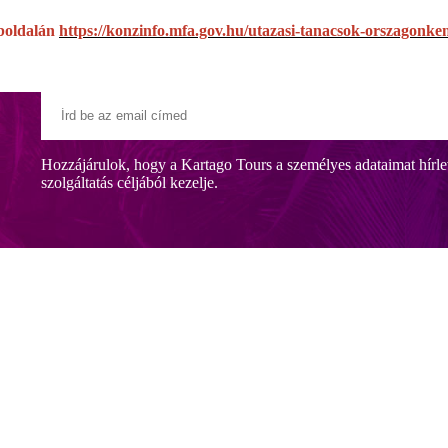
boldalán
https://konzinfo.mfa.gov.hu/utazasi-tanacsok-orszagonke
Hozzájárulok, hogy a Kartago Tours a személyes adataimat hírle
szolgáltatás céljából kezelje.