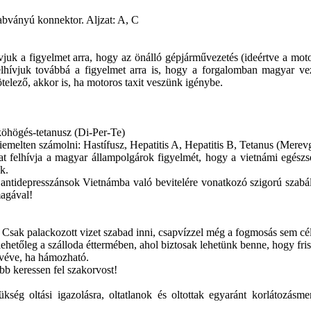
abványú konnektor. Aljzat: A, C
ívjuk a figyelmet arra, hogy az önálló gépjárművezetés (ideértve a mo
elhívjuk továbbá a figyelmet arra is, hogy a forgalomban magyar ve
ötelező, akkor is, ha motoros taxit veszünk igénybe.
köhögés-tetanusz (Di-Per-Te)
iemelten számolni: Hastífusz, Hepatitis A, Hepatitis B, Tetanus (Merev
t felhívja a magyar állampolgárok figyelmét, hogy a vietnámi egészsé
ek.
 antidepresszánsok Vietnámba való bevitelére vonatkozó szigorú szabá
agával!
ni. Csak palackozott vizet szabad inni, csapvízzel még a fogmosás sem cé
 lehetőleg a szálloda éttermében, ahol biztosak lehetünk benne, hogy fris
ivéve, ha hámozható.
bb keressen fel szakorvost!
ükség oltási igazolásra, oltatlanok és oltottak egyaránt korlátozás