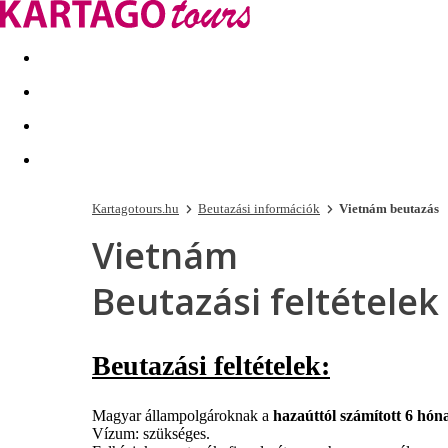
Kapcsolat
Nyár 2026
Last Minute
Téli utak 2026/27
Kartagotours.hu
Beutazási információk
Vietnám beutazás
Vietnám
Beutazási feltételek
Beutazási feltételek:
Magyar állampolgároknak a
hazaúttól számított 6 hón
Vízum: szükséges.