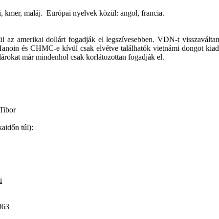
i, kmer, maláj. Európai nyelvek közül: angol, francia.
z amerikai dollárt fogadják el legszívesebben. VDN-t visszaváltani 
e Hanoin és CHMC-e kívül csak elvétve találhatók vietnámi dongot k
llárokat már mindenhol csak korlátozottan fogadják el.
Tibor
aidőn túl):
i
963