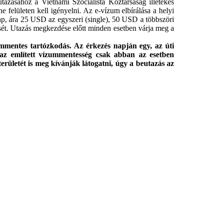
azásához a Vietnámi Szocialista Köztársaság illetékes
e felületen kell igényelni. Az e-vízum elbírálása a helyi
ap, ára 25 USD az egyszeri (single), 50 USD a többszöri
sét. Utazás megkezdése előtt minden esetben várja meg a
ummentes tartózkodás. Az érkezés napján egy, az úti
 az említett vízummentesség csak abban az esetben
rületét is meg kívánják látogatni, úgy a beutazás az