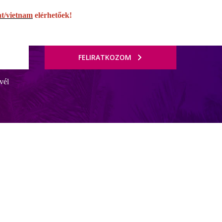
nt/vietnam
elérhetőek!
FELIRATKOZOM
vél