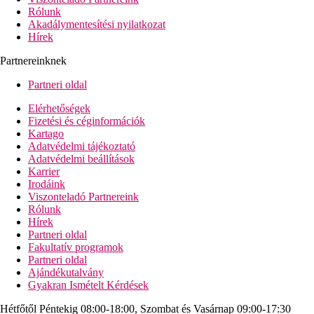
Rólunk
Akadálymentesítési nyilatkozat
Hírek
Partnereinknek
Partneri oldal
Elérhetőségek
Fizetési és céginformációk
Kartago
Adatvédelmi tájékoztató
Adatvédelmi beállítások
Karrier
Irodáink
Viszonteladó Partnereink
Rólunk
Hírek
Partneri oldal
Fakultatív programok
Partneri oldal
Ajándékutalvány
Gyakran Ismételt Kérdések
Hétfőtől Péntekig 08:00-18:00, Szombat és Vasárnap 09:00-17:30