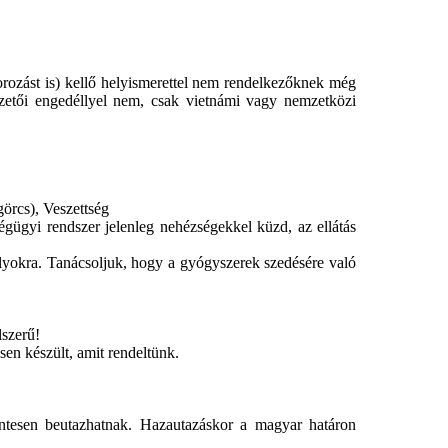
torozást is) kellő helyismerettel nem rendelkezőknek még
zetői engedéllyel nem, csak vietnámi vagy nemzetközi
görcs), Veszettség
gügyi rendszer jelenleg nehézségekkel küzd, az ellátás
lyokra. Tanácsoljuk, hogy a gyógyszerek szedésére való
lszerű!
sen készült, amit rendeltünk.
mentesen beutazhatnak. Hazautazáskor a magyar határon