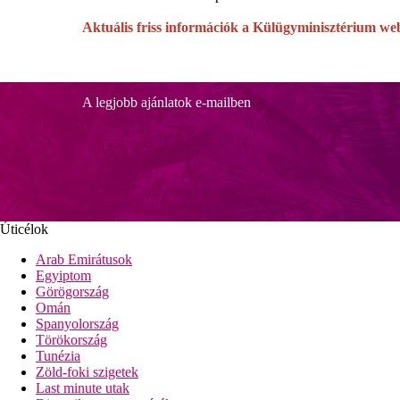
Aktuális friss információk a Külügyminisztérium we
A legjobb ajánlatok e-mailben
Úticélok
Arab Emirátusok
Egyiptom
Görögország
Omán
Spanyolország
Törökország
Tunézia
Zöld-foki szigetek
Last minute utak