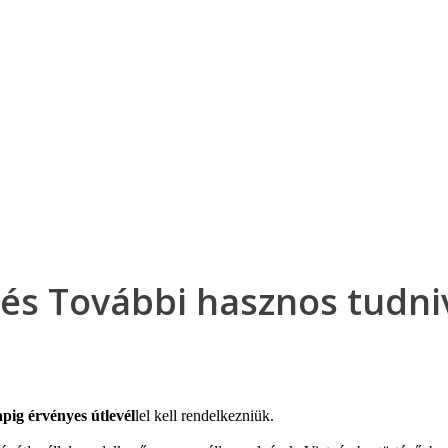
Klubszállodák
Ajándékutalvány
Blog
Úti céljaink
 és További hasznos tudni
apig érvényes útlevél
lel kell rendelkezniük.