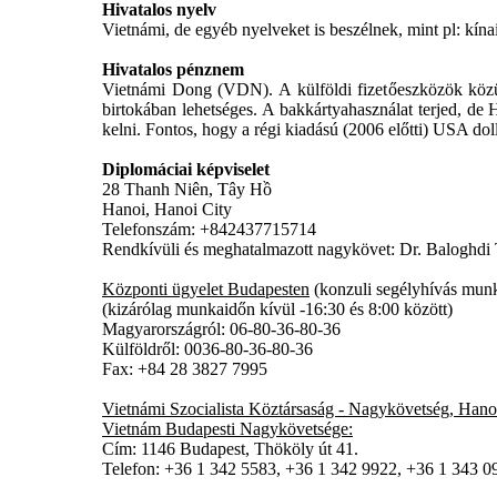
Hivatalos nyelv
Vietnámi, de egyéb nyelveket is beszélnek, mint pl: kína
Hivatalos pénznem
Vietnámi Dong (VDN). A külföldi fizetőeszközök közül a
birtokában lehetséges. A bakkártyahasználat terjed, d
kelni. Fontos, hogy a régi kiadású (2006 előtti) USA do
Diplomáciai képviselet
28 Thanh Niên, Tây Hồ
Hanoi, Hanoi City
Telefonszám: +842437715714
Rendkívüli és meghatalmazott nagykövet: Dr. Baloghdi 
Központi ügyelet Budapesten
(konzuli segélyhívás munk
(kizárólag munkaidőn kívül -16:30 és 8:00 között)
Magyarországról: 06-80-36-80-36
Külföldről: 0036-80-36-80-36
Fax: +84 28 3827 7995
Vietnámi Szocialista Köztársaság - Nagykövetség, Hano
Vietnám Budapesti Nagykövetsége:
Cím: 1146 Budapest, Thököly út 41.
Telefon: +36 1 342 5583, +36 1 342 9922, +36 1 343 0