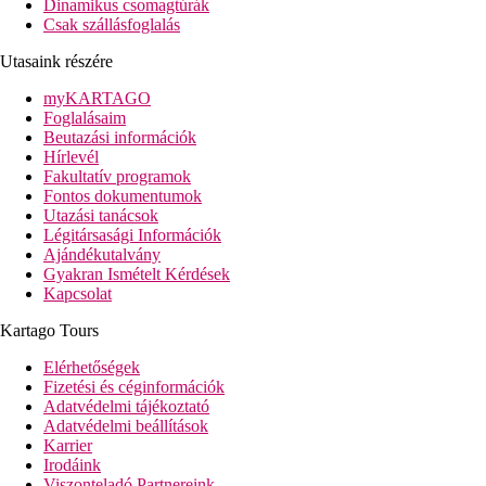
Dinamikus csomagtúrák
Csak szállásfoglalás
Utasaink részére
myKARTAGO
Foglalásaim
Beutazási információk
Hírlevél
Fakultatív programok
Fontos dokumentumok
Utazási tanácsok
Légitársasági Információk
Ajándékutalvány
Gyakran Ismételt Kérdések
Kapcsolat
Kartago Tours
Elérhetőségek
Fizetési és céginformációk
Adatvédelmi tájékoztató
Adatvédelmi beállítások
Karrier
Irodáink
Viszonteladó Partnereink