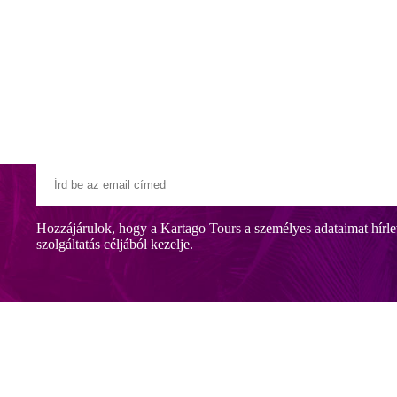
Klubszállodák
Ajándékutalvány
Blog
Úti céljaink
Hozzájárulok, hogy a Kartago Tours a személyes adataimat hírle
szolgáltatás céljából kezelje.
km-re az óvárostól, amely az UNESCO világörökség része. Manavgat kb.