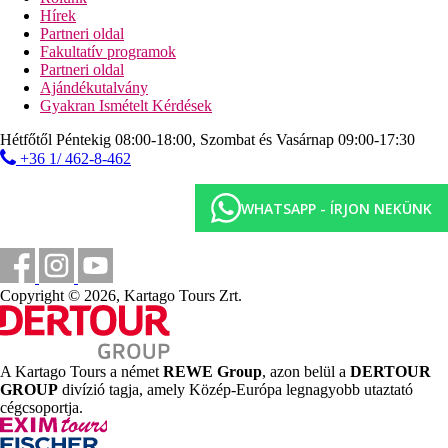
squash
Hírek
strandröplabda
Partneri oldal
darts
Fakultatív programok
aerobic
Partneri oldal
aqua aerobic
Ajándékutalvány
Gyakran Ismételt Kérdések
Sport és szórakozás térítés ellenében
masszázs
Hétfőtől Péntekig 08:00-18:00, Szombat és Vasárnap 09:00-17:30
szépségápolási kezelések
+36 1/ 462-8-462
biliárd
bowling
WHATSAPP - ÍRJON NEKÜNK
motorizált és nem motorizált vízi sportok a strandon (helyi
szolgáltatóknál)
Ellátás
Ultra All Inclusive: minden étkezés büférendszerben,
reggeli későn kelőknek 10:00 és 11:00 óra között, éjféli
Copyright © 2026, Kartago Tours Zrt.
büfé 23:30 és 07:00 óra között, snack-ételek 10:00 és
16:30 óra között, vacsora az a'la carte-éttermek egyikében
(bbq, török, tengergyümölcsei) 19:00 és 20:00 óra között
(előzetes foglalás szükséges), egyes helyi alkoholos és
A Kartago Tours a német
REWE Group
, azon belül a
DERTOUR
alkoholmentes italok egész nap. Az Ultra All Inclusive
GROUP
divízió tagja, amely Közép-Európa legnagyobb utaztató
szállodák szolgáltatásai bizonyos részletekben
cégcsoportja.
szállodánként eltérhetnek.