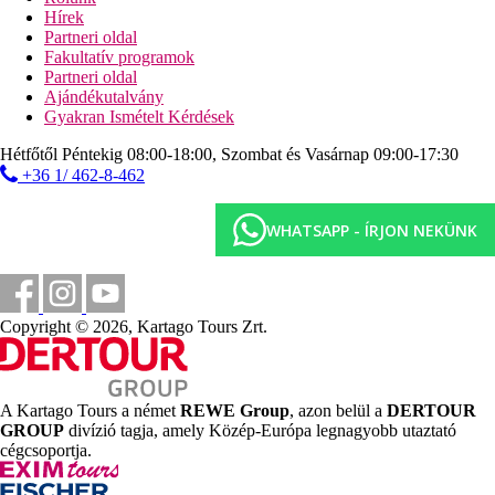
Tengerpart
Hírek
homokos/kavicsos tengerpart
Partneri oldal
napágyak, napernyők és törölközők ingyenesen
Fakultatív programok
strandbár
Partneri oldal
Ajándékutalvány
Sport és szórakozás ingyenesen
Gyakran Ismételt Kérdések
animációs programok
szauna
Hétfőtől Péntekig 08:00-18:00, Szombat és Vasárnap 09:00-17:30
törökfürdő
+36 1/ 462-8-462
fitneszterem
kosárlabda
minigolf
WHATSAPP - ÍRJON NEKÜNK
asztalitenisz
sakk
strandröplabda
aerobic
vízi torna
Copyright © 2026, Kartago Tours Zrt.
kenu
Sport és szórakozás térítés ellenében
masszázsok
A Kartago Tours a német
REWE Group
, azon belül a
DERTOUR
vízi sportok a strandon (helyi szolgáltatóknál)
GROUP
divízió tagja, amely Közép-Európa legnagyobb utaztató
cégcsoportja.
Ellátás
All Inclusive: minden étkezés büférendszerben, éjféli
snack-ételek 24:00 és 01:00 óra között, napközben snack-