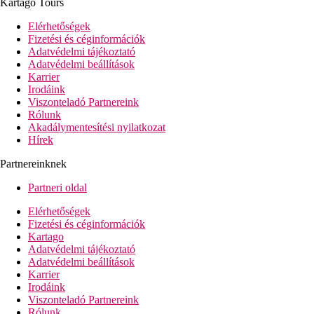
hall recepcióval
Kartago Tours
büféétterem
Elérhetőségek
3 a'la carte-étterem (török, halas és olasz,
Fizetési és céginformációk
tartózkodásonként 1x ingyenesen, előzetes foglalás
Adatvédelmi tájékoztató
szükséges)
Adatvédelmi beállítások
snack-bár
Karrier
gözleme stand
Irodáink
cukrászda
Viszonteladó Partnereink
lobby-bár
Rólunk
diszkó
Akadálymentesítési nyilatkozat
Wi-Fi ingyenesen
Hírek
ajándékbolt
fodrászat
Partnereinknek
medence (napágyak, napernyők és törölközők
ingyenesen)
Partneri oldal
medence csak felnőtteknek (napágyak, napernyők és
törölközők ingyenesen)
Elérhetőségek
pool-bár
Fizetési és céginformációk
strandbár
Kartago
fedett medence
Adatvédelmi tájékoztató
gyermekmedence
Adatvédelmi beállítások
medence csúszdákkal
Karrier
miniklub (4 és 12 éveseknek)
Irodáink
játszótér
Viszonteladó Partnereink
Rólunk