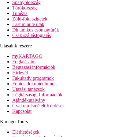
Spanyolország
távolság a tengerparttól: közvetlen
Törökország
Tunézia
távolság a repülőtértől: kb. 100 km
Zöld-foki szigetek
távolság a központtól: kb. 8 km (Davutlar), kb. 18 km (Kusadasi)
Last minute utak
távolság a vásárlási lehetőségektől: közvetlen
Dinamikus csomagtúrák
Csak szállásfoglalás
Szobák felszereltsége
Szobák
Utasaink részére
légkondicionáló
telefon, SAT-TV
myKARTAGO
Wi-Fi ingyenesen
Foglalásaim
minibár (víz- és üdítőbekészítés naponta)
Beutazási információk
széf
Hírlevél
kávé/teafőző
Fakultatív programok
fürdőszoba (zuhanyozó, hajszárító, WC)
Fontos dokumentumok
balkon vagy terasz
Utazási tanácsok
a kerti épületekben
Légitársasági Információk
Szobák felár ellenében
Ajándékutalvány
Deluxe-szobák - tágasabbak, a főépületben
Gyakran Ismételt Kérdések
Deluxe-szobák - tágasabbak, a főépületben, tengerre néző
Kapcsolat
Superior Deluxe-szobák - tágasabbak, a főépületben, tenge
Swim-up-suitek - közvetlen kijárattal a külön közös mede
Kartago Tours
családi szobák - 2 hálószoba ajtóval elválasztva, 1 fürdősz
családi szobák - tágasabbak, 2 hálószoba ajtóval elválaszt
Elérhetőségek