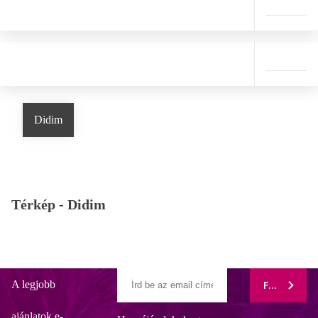
Didim
Térkép -
Didim
A legjobb
FELIRATK
ajánlatok e-