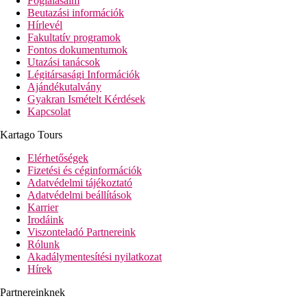
Foglalásaim
Beutazási információk
Hírlevél
Fakultatív programok
Fontos dokumentumok
Utazási tanácsok
Légitársasági Információk
Ajándékutalvány
Gyakran Ismételt Kérdések
Kapcsolat
Kartago Tours
Elérhetőségek
Fizetési és céginformációk
Adatvédelmi tájékoztató
Adatvédelmi beállítások
Karrier
Irodáink
Viszonteladó Partnereink
Rólunk
Akadálymentesítési nyilatkozat
Hírek
Partnereinknek