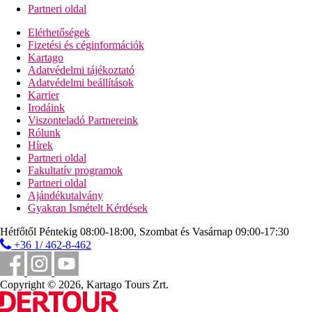
Partneri oldal
Elérhetőségek
Fizetési és céginformációk
Kartago
Adatvédelmi tájékoztató
Adatvédelmi beállítások
Karrier
Irodáink
Viszonteladó Partnereink
Rólunk
Hírek
Partneri oldal
Fakultatív programok
Partneri oldal
Ajándékutalvány
Gyakran Ismételt Kérdések
Hétfőtől Péntekig 08:00-18:00, Szombat és Vasárnap 09:00-17:30
+36 1/ 462-8-462
Copyright © 2026, Kartago Tours Zrt.