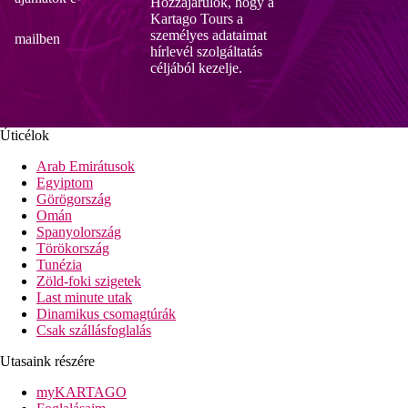
Hozzájárulok, hogy a
Kartago Tours a
személyes adataimat
mailben
hírlevél szolgáltatás
céljából kezelje.
Úticélok
Arab Emirátusok
Egyiptom
Görögország
Omán
Spanyolország
Törökország
Tunézia
Zöld-foki szigetek
Last minute utak
Dinamikus csomagtúrák
Csak szállásfoglalás
Utasaink részére
myKARTAGO