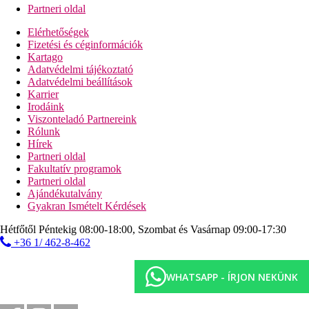
Partneri oldal
Elérhetőségek
Fizetési és céginformációk
Kartago
Adatvédelmi tájékoztató
Adatvédelmi beállítások
Karrier
Irodáink
Viszonteladó Partnereink
Rólunk
Hírek
Partneri oldal
Fakultatív programok
Partneri oldal
Ajándékutalvány
Gyakran Ismételt Kérdések
Hétfőtől Péntekig 08:00-18:00, Szombat és Vasárnap 09:00-17:30
+36 1/ 462-8-462
WHATSAPP - ÍRJON NEKÜNK