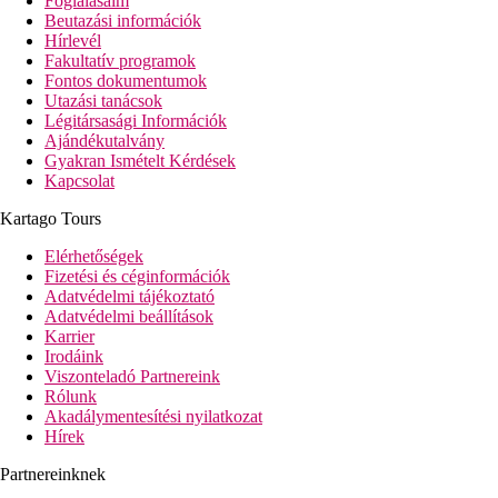
Foglalásaim
Beutazási információk
Hírlevél
Fakultatív programok
Fontos dokumentumok
Utazási tanácsok
Légitársasági Információk
Ajándékutalvány
Gyakran Ismételt Kérdések
Kapcsolat
Kartago Tours
Elérhetőségek
Fizetési és céginformációk
Adatvédelmi tájékoztató
Adatvédelmi beállítások
Karrier
Irodáink
Viszonteladó Partnereink
Rólunk
Akadálymentesítési nyilatkozat
Hírek
Partnereinknek