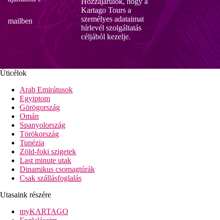
Hozzájárulok, hogy a
Kartago Tours a
személyes adataimat
mailben
hírlevél szolgáltatás
céljából kezelje.
Úticélok
Arab Emirátusok
Egyiptom
Görögország
Omán
Spanyolország
Törökország
Tunézia
Zöld-foki szigetek
Last minute utak
Dinamikus csomagtúrák
Csak szállásfoglalás
Utasaink részére
myKARTAGO