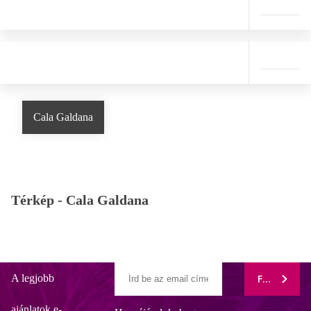
Cala Galdana
Térkép -
Cala Galdana
A legjobb
FELIRATK
ajánlatok e-