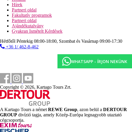
teniszpálya a közelben (helyi szolgáltatóknál)
Hírek
Partneri oldal
Ellátás
Fakultatív programok
Reggeli, félpanzió vagy All Inclusive. Minden étkezés
Partneri oldal
büférendszerben. All Inlusive: snack-ételek 11:00–13:00
Ajándékutalvány
óra és 15:00–18:30 óra között, esti snack-ételek 21:30 és
Gyakran Ismételt Kérdések
23:00 óra között, egyes helyi alkoholmentes italok 10:00
és 24:00 óra között, egyes helyi alkoholos italok a
Hétfőtől Péntekig 08:00-18:00, Szombat és Vasárnap 09:00-17:30
főétkezéshez (max. 3 ital ebédnél és vacsoránál).
+36 1/ 462-8-462
Szálláshely besorolás
Az adott ország hivatalos besorolása: 4*.
WHATSAPP - ÍRJON NEKÜNK
Távolságok
300 m
Copyright © 2026, Kartago Tours Zrt.
Városközpont
25 km
Távolság a legközelebbi repülőtértől
A Kartago Tours a német
REWE Group
, azon belül a
DERTOUR
300 m
GROUP
divízió tagja, amely Közép-Európa legnagyobb utaztató
Vásárlás
cégcsoportja.
250 m