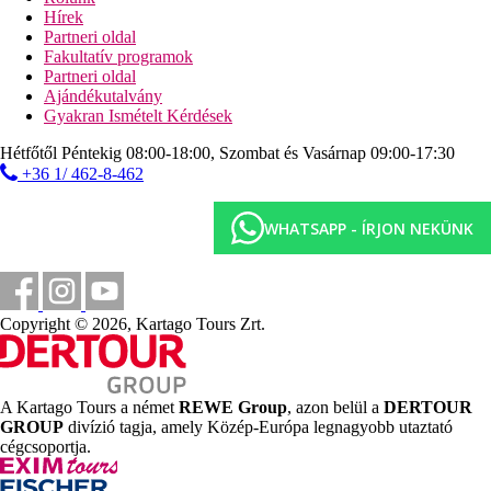
Standard apartman:
Hírek
A szobák két egyszemélyes ággyal, egy kanapéággyal, egy
Partneri oldal
kisággyal (ingyenes), konyhasarokkal, tűzhellyel,
Fakultatív programok
hűtőszekrénnyel, fűtéssel (központi), internettel (ingyenes),
Partneri oldal
széffel (felár ellenében), műholdas TV-vel és központilag
Ajándékutalvány
szabályozott légkondicionálóval felszereltek.
Gyakran Ismételt Kérdések
Távolságok
Hétfőtől Péntekig 08:00-18:00, Szombat és Vasárnap 09:00-17:30
+36 1/ 462-8-462
100 m
Távolság a tengerparttól
WHATSAPP - ÍRJON NEKÜNK
55 km
Távolság a legközelebbi repülőtértől
Strand
Copyright © 2026, Kartago Tours Zrt.
Napágyak a strandon térítés ellenében
Napernyők a strandon térítés ellenében
Tengerparti nyaralás
A Kartago Tours a német
REWE Group
, azon belül a
DERTOUR
GROUP
divízió tagja, amely Közép-Európa legnagyobb utaztató
Medencék
cégcsoportja.