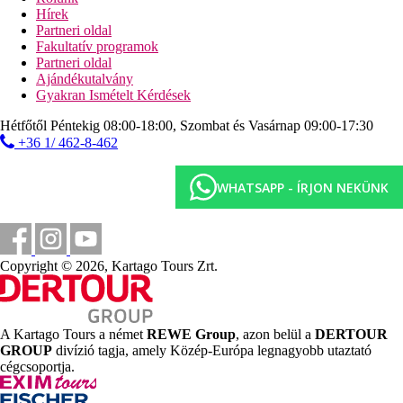
Hírek
Partneri oldal
Sport és szórakozás ingyenesen
Fakultatív programok
animációs programok
Partneri oldal
esti programok
Ajándékutalvány
Sport és szórakozás térítés ellenében
Gyakran Ismételt Kérdések
Hétfőtől Péntekig 08:00-18:00, Szombat és Vasárnap 09:00-17:30
biliárd
+36 1/ 462-8-462
asztalitenisz
vízi sportok a strandon (helyi szolgáltatóknál)
kerékpárkölcsönzés (helyi szolgáltatóknál)
WHATSAPP - ÍRJON NEKÜNK
Ellátás
Reggeli, félpanzió vagy teljes panzió. Minden étkezés
büférendszerben.
Copyright © 2026, Kartago Tours Zrt.
Szálláshely besorolás
Az adott ország hivatalos besorolása: 4*.
Távolságok
A Kartago Tours a német
REWE Group
, azon belül a
DERTOUR
GROUP
divízió tagja, amely Közép-Európa legnagyobb utaztató
cégcsoportja.
100 m
Távolság a tengerparttól