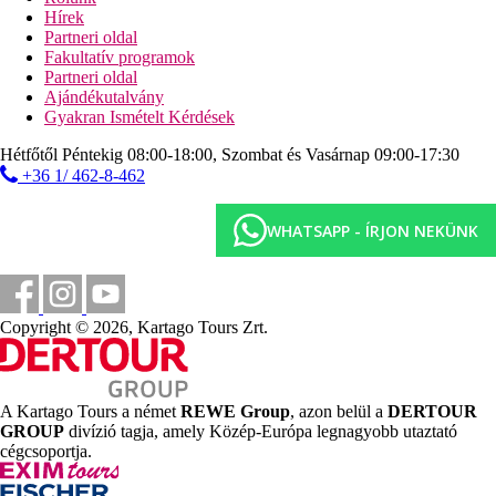
Animációs programok, esti műsorok.
Hírek
Partneri oldal
Gyermekek
Fakultatív programok
Partneri oldal
Pancsoló, játszótér, miniklub, minidiszkó, ingyenes gyermekágy
Ajándékutalvány
(kérésre).
Gyakran Ismételt Kérdések
Fogyatékkal élők számára
Hétfőtől Péntekig 08:00-18:00, Szombat és Vasárnap 09:00-17:30
+36 1/ 462-8-462
Kérésre 4 szoba mozgáskorlátozottak számára kialakítva
(standard szobák, a földszinten, a recepció közelében, maximum
2 felnőtt befogadására alkalmasak). Akadálymentesített
WHATSAPP - ÍRJON NEKÜNK
közlekedés a szálloda területén (fő közös helyiségek).
Internet
Ingyenes:
WiFi a szállodában.
Copyright © 2026, Kartago Tours Zrt.
Weboldal
www.hotellanzarotevillage.com
Hivatalos kategória
A Kartago Tours a német
REWE Group
, azon belül a
DERTOUR
4 csillag
GROUP
divízió tagja, amely Közép-Európa legnagyobb utaztató
cégcsoportja.
Jegyzet
A téli időszakban, 2025.11.01. és 2026.04.30. között, a