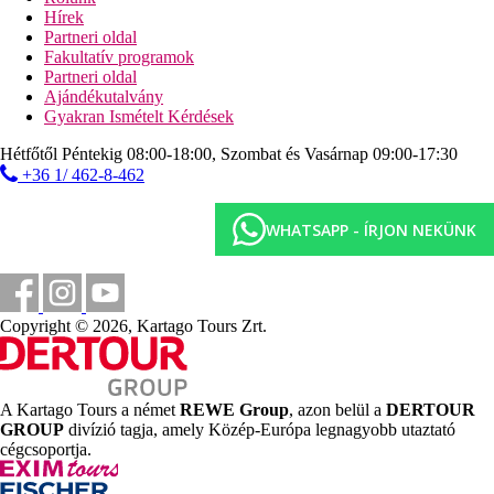
fitnesz, tenisz (esetleg díj ellenében, kb. 5 km-re), darts
Hírek
(ingyenes) és jóga. A golfpálya 15 km-re található a szállodától.
Partneri oldal
Kerékpárkölcsönzés. Wellness szolgáltatások: ingyenes wellness
Fakultatív programok
részleg. Szauna, pezsgőfürdő, hammam és masszázs díj
Partneri oldal
ellenében. Szórakozás felnőtteknek: animációs program esti
Ajándékutalvány
műsorral és élőzenével. A gyerekeket játszótér várja a kültéri
Gyakran Ismételt Kérdések
területeken. Gyermekfelügyelet: animációs program
gyermekeknek, miniklub 12-17 éves gyermekeknek, óvoda és
Hétfőtől Péntekig 08:00-18:00, Szombat és Vasárnap 09:00-17:30
gyermekfelügyelet (díj ellenében). Játékterem.
+36 1/ 462-8-462
További információk:
Egyes létesítmények és tevékenységek felár ellenében vehetők
WHATSAPP - ÍRJON NEKÜNK
igénybe. Egyes szolgáltatások az évszaktól és a helyi időjárási
viszonyoktól függenek. Ez a szálloda nem szolgál fel alkoholt.
Nyelvek: angol, német, francia, olasz, spanyol, arab és portugál.
Hitelkártyák: American Express, Euro/MasterCard és Visa.
Copyright © 2026, Kartago Tours Zrt.
Kétágyas Gold Deluxe szoba (tengerre néző kilátással, erkéllyel
vagy terasszal):
A szobák központi fűtéssel, minibárral (felár ellenében) és
kapszulás kávéfőzővel (felár ellenében) felszereltek. A
A Kartago Tours a német
REWE Group
, azon belül a
DERTOUR
törölközőket naponta cserélik.
GROUP
divízió tagja, amely Közép-Európa legnagyobb utaztató
cégcsoportja.
Kétágyas Silver Deluxe szoba (erkéllyel vagy terasszal):
A szobák központi fűtéssel, minibárral (felár ellenében) és