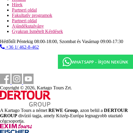
Hírek
Gyermekek
Partneri oldal
Fakultatív programok
Pacsirtamedence, játszótér, animáció, miniklub (4-12 éves
Partneri oldal
korig), ingyenes kiságy (kérésre).
Ajándékutalvány
Gyakran Ismételt Kérdések
Mindent tartalmaz
Reggeli, ebéd és vacsora büfé
Hétfőtől Péntekig 08:00-18:00, Szombat és Vasárnap 09:00-17:30
Könnyű harapnivalók
+36 1/ 462-8-462
Kávé, tea és desszert
Válogatott helyben termelt üdítők és alkoholos italok a
WHATSAPP - ÍRJON NEKÜNK
bárban (11:00-23:00),
Üdítők, kávé, sör és bor, könnyű harapnivalók a nap 24
órájában
All inclusive prémium
Copyright © 2026, Kartago Tours Zrt.
Szélesebb választék márkás alkoholos és alkoholmentes
italokból
Kártyák
VISA, EC/MC, AMEX.
A Kartago Tours a német
REWE Group
, azon belül a
DERTOUR
GROUP
divízió tagja, amely Közép-Európa legnagyobb utaztató
Web
cégcsoportja.
https://www.lopesan.com