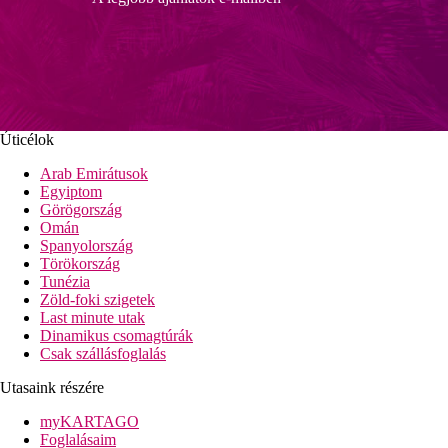
Úticélok
Arab Emirátusok
Egyiptom
Görögország
Omán
Spanyolország
Törökország
Tunézia
Zöld-foki szigetek
Last minute utak
Dinamikus csomagtúrák
Csak szállásfoglalás
Utasaink részére
myKARTAGO
Foglalásaim