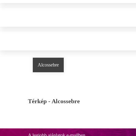
Alcossebre
Térkép -
Alcossebre
A legjobb ajánlatok e-mailben