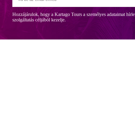
Hozzájárulok, hogy a Kartago Tours a személyes adataimat hírle
szolgáltatás céljából kezelje.