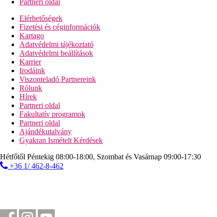
Partneri oldal
Elérhetőségek
Fizetési és céginformációk
Kartago
Adatvédelmi tájékoztató
Adatvédelmi beállítások
Karrier
Irodáink
Viszonteladó Partnereink
Rólunk
Hírek
Partneri oldal
Fakultatív programok
Partneri oldal
Ajándékutalvány
Gyakran Ismételt Kérdések
Hétfőtől Péntekig 08:00-18:00, Szombat és Vasárnap 09:00-17:30
+36 1/ 462-8-462