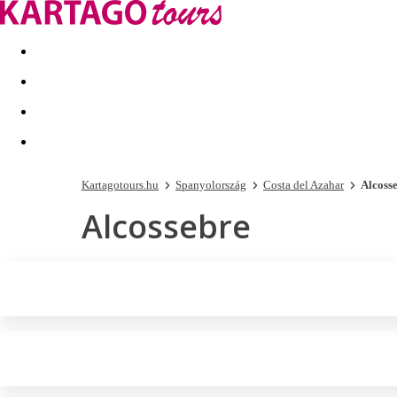
Kapcsolat
Nyár 2026
Last Minute
Téli utak 2026/27
Kartagotours.hu
Spanyolország
Costa del Azahar
Alcoss
Alcossebre