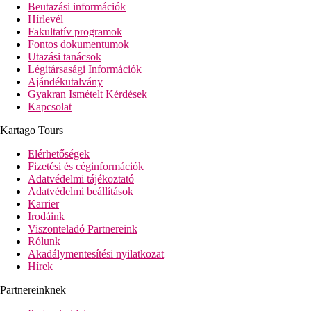
Beutazási információk
Hírlevél
Fakultatív programok
Fontos dokumentumok
Utazási tanácsok
Légitársasági Információk
Ajándékutalvány
Gyakran Ismételt Kérdések
Kapcsolat
Kartago Tours
Elérhetőségek
Fizetési és céginformációk
Adatvédelmi tájékoztató
Adatvédelmi beállítások
Karrier
Irodáink
Viszonteladó Partnereink
Rólunk
Akadálymentesítési nyilatkozat
Hírek
Partnereinknek