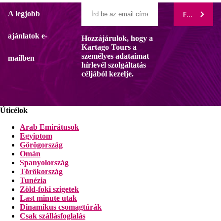
A legjobb
FELIRATK
ajánlatok e-
Hozzájárulok, hogy a
Kartago Tours a
személyes adataimat
mailben
hírlevél szolgáltatás
céljából kezelje.
Úticélok
Arab Emirátusok
Egyiptom
Görögország
Omán
Spanyolország
Törökország
Tunézia
Zöld-foki szigetek
Last minute utak
Dinamikus csomagtúrák
Csak szállásfoglalás