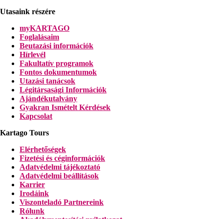
Utasaink részére
myKARTAGO
Foglalásaim
Beutazási információk
Hírlevél
Fakultatív programok
Fontos dokumentumok
Utazási tanácsok
Légitársasági Információk
Ajándékutalvány
Gyakran Ismételt Kérdések
Kapcsolat
Kartago Tours
Elérhetőségek
Fizetési és céginformációk
Adatvédelmi tájékoztató
Adatvédelmi beállítások
Karrier
Irodáink
Viszonteladó Partnereink
Rólunk