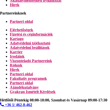
Akadálymentesítési nyilatkozat
Hírek
Partnereinknek
Partneri oldal
Elérhetőségek
Fizetési és céginformációk
Kartago
Adatvédelmi tájékoztató
Adatvédelmi beállítások
Karrier
Irodáink
Viszonteladó Partnereink
Rólunk
Hírek
Partneri oldal
Fakultatív programok
Partneri oldal
Ajándékutalvány
Gyakran Ismételt Kérdések
Hétfőtől Péntekig 08:00-18:00, Szombat és Vasárnap 09:00-17:30
+36 1/ 462-8-462