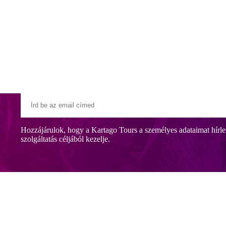
Klubszállodák
Ajándékutalvány
Blog
Úti céljaink
Hozzájárulok, hogy a Kartago Tours a személyes adataimat hírle
szolgáltatás céljából kezelje.
ny közelében található, közvetlenül az Estrada Monumental foúton. Az At
edencével, pezsgofürdovel, étteremmel és bárral várja vendégeit. Rendsz