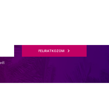
FELIRATKOZOM
vél
lanti-óceánra nyíló lenyugözo kilátással, napozóterasszal, szabadidos
eres ingyenes buszjárat közlekedik Funchal közeli városába, ahol