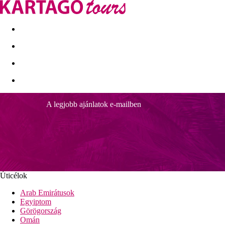
Kapcsolat
Nyár 2026
Last Minute
Téli utak 2026/27
A legjobb ajánlatok e-mailben
Baia Azul
Helyszín és leírás
A Hotel Baía Azul ideális helyen, a strand és a tengerparti sétá
létesítményekkel, köztük squash központtal, futött szabadtéri m
üzletek, éttermek és bárok találhatók.
Úticélok
Távolság
Arab Emirátusok
Egyiptom
Strand: 400 méter
Görögország
Funchal városközpontja: 2,5 kilométer
Omán
Repülotér: 20 km