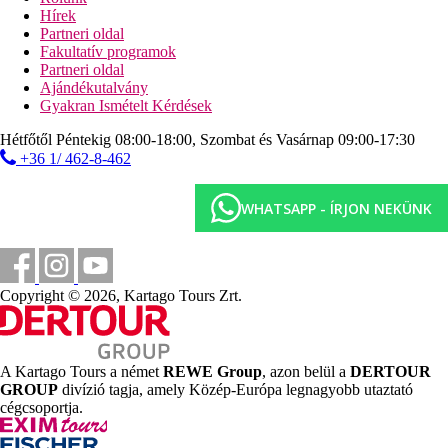
Hírek
Az Algarve partvidék egyik legszebb strandjánál található
Partneri oldal
üdülőhely. Homokos strand, fokozatos bejárattal a tengerbe, kb.
Fakultatív programok
250 m-re, lépcsőn megközelíthető, ingyenes napozóágyakkal és
Partneri oldal
napernyőkkel.
Ajándékutalvány
Gyakran Ismételt Kérdések
Sport ajánlat
Hétfőtől Péntekig 08:00-18:00, Szombat és Vasárnap 09:00-17:30
Ingyenesen használható:
többcélú játszótér, kosárlabda,
+36 1/ 462-8-462
minigolf, strandröplabda, tenisz, asztalitenisz, fitnesz, pétanque,
vízi aerobik stb.
Térítés ellenében:
wellnessközpont, biliárd, nyerőgépek
WHATSAPP - ÍRJON NEKÜNK
Gyermekek
Gyermekeknek pancsoló, gyermekmedence, miniklub (4-11
éves korig), gyermekbüfé, ingyenes kiságy (kérésre), etetőszék
Copyright © 2026, Kartago Tours Zrt.
az étkezőben.
Kártyák
A Kartago Tours a német
REWE Group
, azon belül a
DERTOUR
VÍZUM, EC/MC.
GROUP
divízió tagja, amely Közép-Európa legnagyobb utaztató
Weboldal
cégcsoportja.
https://ap-hotelsresorts.com/adriana/