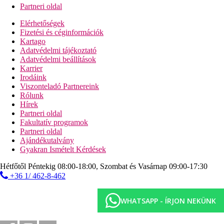
Partneri oldal
Elérhetőségek
Fizetési és céginformációk
Kartago
Adatvédelmi tájékoztató
Adatvédelmi beállítások
Karrier
Irodáink
Viszonteladó Partnereink
Rólunk
Hírek
Partneri oldal
Fakultatív programok
Partneri oldal
Ajándékutalvány
Gyakran Ismételt Kérdések
Hétfőtől Péntekig 08:00-18:00, Szombat és Vasárnap 09:00-17:30
+36 1/ 462-8-462
WHATSAPP - ÍRJON NEKÜNK