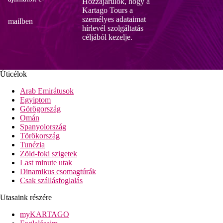
Hozzájárulok, hogy a
Kartago Tours a
személyes adataimat
mailben
hírlevél szolgáltatás
céljából kezelje.
Úticélok
Arab Emirátusok
Egyiptom
Görögország
Omán
Spanyolország
Törökország
Tunézia
Zöld-foki szigetek
Last minute utak
Dinamikus csomagtúrák
Csak szállásfoglalás
Utasaink részére
myKARTAGO