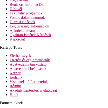
Foglalásaim
Beutazási információk
Hírlevél
Fakultatív programok
Fontos dokumentumok
Utazási tanácsok
Légitársasági Információk
Ajándékutalvány
Gyakran Ismételt Kérdések
Kapcsolat
Kartago Tours
Elérhetőségek
Fizetési és céginformációk
Adatvédelmi tájékoztató
Adatvédelmi beállítások
Karrier
Irodáink
Viszonteladó Partnereink
Rólunk
Akadálymentesítési nyilatkozat
Hírek
Partnereinknek