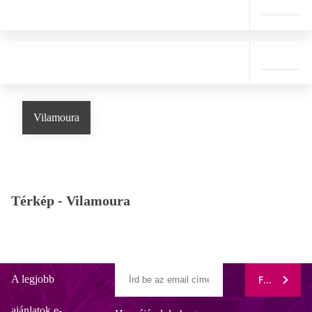
Vilamoura
Térkép -
Vilamoura
A legjobb
FELIRATK
ajánlatok e-