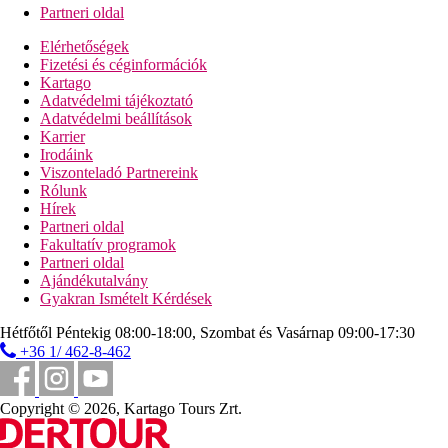
Partneri oldal
Elérhetőségek
Fizetési és céginformációk
Kartago
Adatvédelmi tájékoztató
Adatvédelmi beállítások
Karrier
Irodáink
Viszonteladó Partnereink
Rólunk
Hírek
Partneri oldal
Fakultatív programok
Partneri oldal
Ajándékutalvány
Gyakran Ismételt Kérdések
Hétfőtől Péntekig 08:00-18:00, Szombat és Vasárnap 09:00-17:30
+36 1/ 462-8-462
Copyright © 2026, Kartago Tours Zrt.