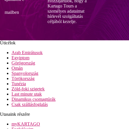
Hozzájárulok, hogy a
Kartago Tours a
személyes adataimat
mailben
hírlevél szolgáltatás
céljából kezelje.
Úticélok
Arab Emirátusok
Egyiptom
Görögország
Omán
Spanyolország
Törökország
Tunézia
Zöld-foki szigetek
Last minute utak
Dinamikus csomagtúrák
Csak szállásfoglalás
Utasaink részére
myKARTAGO