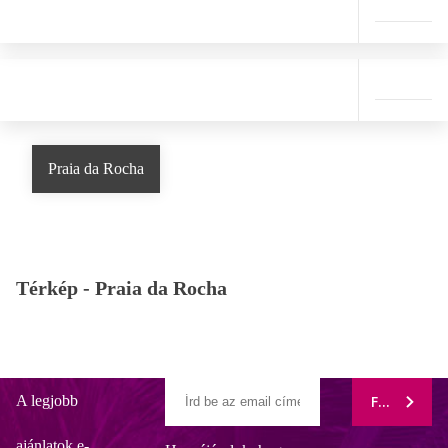
Praia da Rocha
Térkép -
Praia da Rocha
A legjobb
FELIRATK
ajánlatok e-