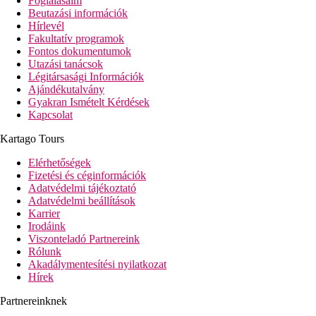
Foglalásaim
Beutazási információk
Hírlevél
Fakultatív programok
Fontos dokumentumok
Utazási tanácsok
Légitársasági Információk
Ajándékutalvány
Gyakran Ismételt Kérdések
Kapcsolat
Kartago Tours
Elérhetőségek
Fizetési és céginformációk
Adatvédelmi tájékoztató
Adatvédelmi beállítások
Karrier
Irodáink
Viszonteladó Partnereink
Rólunk
Akadálymentesítési nyilatkozat
Hírek
Partnereinknek