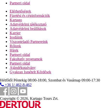
Partneri oldal
Elérhetőségek
Fizetési és céginformációk
Kartago
Adatvédelmi tájékoztató
Adatvédelmi beállítások
Karrier
Irodáink
Viszonteladó Partnereink
Rólunk
Hírek
Partneri oldal
Fakultatív programok
Partneri oldal
Ajándékutalvány
Gyakran Ismételt Kérdések
Hétfőtől Péntekig 08:00-18:00, Szombat és Vasárnap 09:00-17:30
+36 1/ 462-8-462
Copyright © 2026, Kartago Tours Zrt.