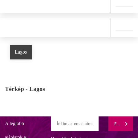
Lagos
Térkép -
Lagos
A legjobb
FELIRATK
ajánlatok e-