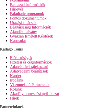
Foglalásaim
Beutazási információk
Hírlevél
Fakultatív programok
Fontos dokumentumok
Utazási tanácsok
Légitársasági Információk
Ajándékutalvány
Gyakran Ismételt Kérdések
Kapcsolat
Kartago Tours
Elérhetőségek
Fizetési és céginformációk
Adatvédelmi tájékoztató
Adatvédelmi beállítások
Karrier
Irodáink
Viszonteladó Partnereink
Rólunk
Akadálymentesítési nyilatkozat
Hírek
Partnereinknek