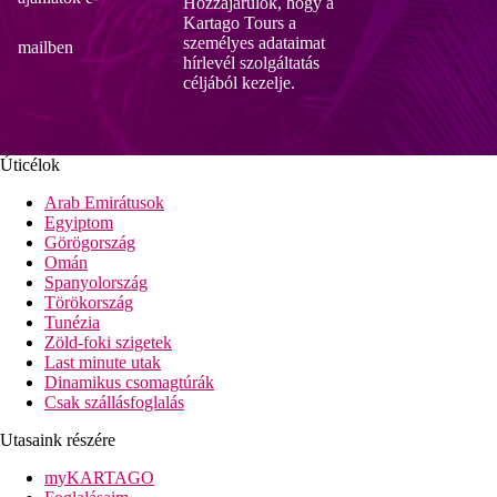
Hozzájárulok, hogy a
Kartago Tours a
személyes adataimat
mailben
hírlevél szolgáltatás
céljából kezelje.
Úticélok
Arab Emirátusok
Egyiptom
Görögország
Omán
Spanyolország
Törökország
Tunézia
Zöld-foki szigetek
Last minute utak
Dinamikus csomagtúrák
Csak szállásfoglalás
Utasaink részére
myKARTAGO