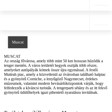
Muscat
MUSCAT
Az ország fővárosa, amely több mint 50 km hosszan húzódik a
tenger mentén. A város területét hegyek osztják több részre,
amelyeket autópályák kötnek össze újra egymással. A festői
Muttrah piac, amely a közvetlenül az óvárosban található halpiac
és a gyönyörű Corniche, a lenyűgöző Nagymecset, érdekes
múzeumok, valamint modern bevásárlóközpontok várják, hogy
felfedezzék a kíváncsi turisták. A tengerparti sétány és az itt fekvő
gyönyörű üdülőhelyek igazi pihentető nyaralásra invitálnak.