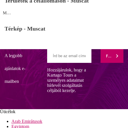
Területek a célállomáson -
Muscat
Muscat
Térkép -
Muscat
A legjobb
FELIRATK
ajánlatok e-
Hozzájárulok, hogy a
Kartago Tours a
személyes adataimat
mailben
hírlevél szolgáltatás
céljából kezelje.
Úticélok
Arab Emirátusok
Egyiptom