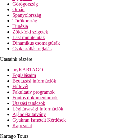
Görögország
Omán
Spanyolország
Törökország
Tunézia
Zöld-foki szigetek
Last minute utak
Dinamikus csomagtúrák
Csak szállásfoglalás
Utasaink részére
myKARTAGO
Foglalásaim
Beutazási információk
Hírlevél
Fakultatív programok
Fontos dokumentumok
Utazási tanácsok
Légitársasági Információk
Ajándékutalvány
Gyakran Ismételt Kérdések
Kapcsolat
Kartago Tours