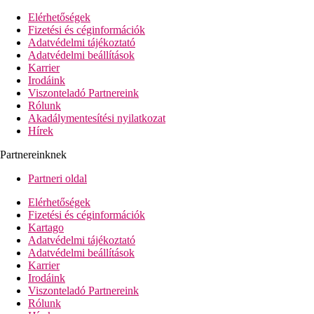
Elérhetőségek
Fizetési és céginformációk
Adatvédelmi tájékoztató
Adatvédelmi beállítások
Karrier
Irodáink
Viszonteladó Partnereink
Rólunk
Akadálymentesítési nyilatkozat
Hírek
Partnereinknek
Partneri oldal
Elérhetőségek
Fizetési és céginformációk
Kartago
Adatvédelmi tájékoztató
Adatvédelmi beállítások
Karrier
Irodáink
Viszonteladó Partnereink
Rólunk