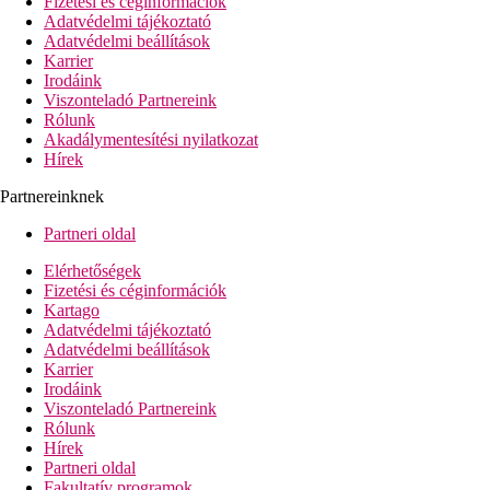
Fizetési és céginformációk
Adatvédelmi tájékoztató
Adatvédelmi beállítások
Karrier
Irodáink
Viszonteladó Partnereink
Rólunk
Akadálymentesítési nyilatkozat
Hírek
Partnereinknek
Partneri oldal
Elérhetőségek
Fizetési és céginformációk
Kartago
Adatvédelmi tájékoztató
Adatvédelmi beállítások
Karrier
Irodáink
Viszonteladó Partnereink
Rólunk
Hírek
Partneri oldal
Fakultatív programok