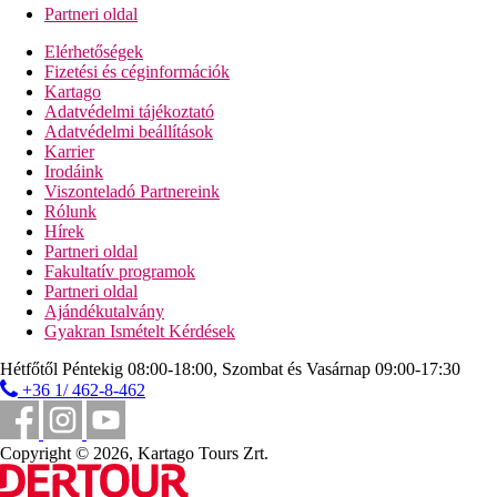
Partneri oldal
Elérhetőségek
Fizetési és céginformációk
Kartago
Adatvédelmi tájékoztató
Adatvédelmi beállítások
Karrier
Irodáink
Viszonteladó Partnereink
Rólunk
Hírek
Partneri oldal
Fakultatív programok
Partneri oldal
Ajándékutalvány
Gyakran Ismételt Kérdések
Hétfőtől Péntekig 08:00-18:00, Szombat és Vasárnap 09:00-17:30
+36 1/ 462-8-462
Copyright © 2026, Kartago Tours Zrt.