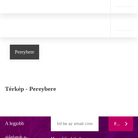
Pereybere
Térkép -
Pereybere
A legjobb
FELIRATK
ajánlatok e-