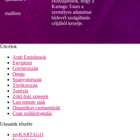
Hozzájárulok, hogy a
Kartago Tours a
személyes adataimat
mailben
hírlevél szolgáltatás
céljából kezelje.
Úticélok
Arab Emirátusok
Egyiptom
Görögország
Omán
Spanyolország
Törökország
Tunézia
Zöld-foki szigetek
Last minute utak
Dinamikus csomagtúrák
Csak szállásfoglalás
Utasaink részére
myKARTAGO