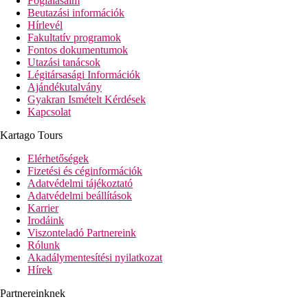
Foglalásaim
Beutazási információk
Hírlevél
Fakultatív programok
Fontos dokumentumok
Utazási tanácsok
Légitársasági Információk
Ajándékutalvány
Gyakran Ismételt Kérdések
Kapcsolat
Kartago Tours
Elérhetőségek
Fizetési és céginformációk
Adatvédelmi tájékoztató
Adatvédelmi beállítások
Karrier
Irodáink
Viszonteladó Partnereink
Rólunk
Akadálymentesítési nyilatkozat
Hírek
Partnereinknek