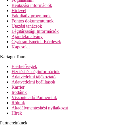
Foglalásaim
Beutazási információk
Hírlevél
Fakultatív programok
Fontos dokumentumok
Utazási tanácsok
Légitársasági Információk
Ajándékutalvány
Gyakran Ismételt Kérdések
Kapcsolat
Kartago Tours
Elérhetőségek
Fizetési és céginformációk
Adatvédelmi tájékoztató
Adatvédelmi beállítások
Karrier
Irodáink
Viszonteladó Partnereink
Rólunk
Akadálymentesítési nyilatkozat
Hírek
Partnereinknek