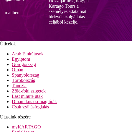
Hozzájárulok, hogy a
Kartago Tours a
személyes adataimat
mailben
hírlevél szolgáltatás
céljából kezelje.
Úticélok
Arab Emirátusok
Egyiptom
Görögország
Omán
Spanyolország
Törökország
Tunézia
Zöld-foki szigetek
Last minute utak
Dinamikus csomagtúrák
Csak szállásfoglalás
Utasaink részére
myKARTAGO