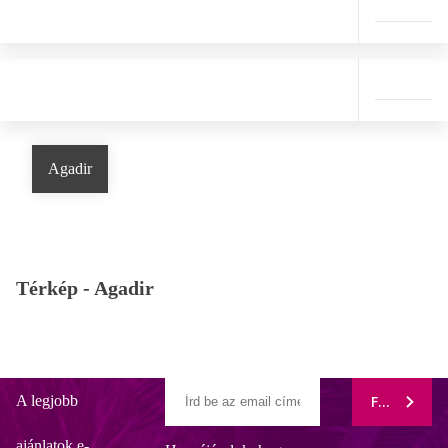
Agadir
Térkép -
Agadir
A legjobb
FELIRATK
ajánlatok e-