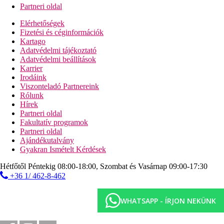
Partneri oldal
Elérhetőségek
Fizetési és céginformációk
Kartago
Adatvédelmi tájékoztató
Adatvédelmi beállítások
Karrier
Irodáink
Viszonteladó Partnereink
Rólunk
Hírek
Partneri oldal
Fakultatív programok
Partneri oldal
Ajándékutalvány
Gyakran Ismételt Kérdések
Hétfőtől Péntekig 08:00-18:00, Szombat és Vasárnap 09:00-17:30
+36 1/ 462-8-462
WHATSAPP - ÍRJON NEKÜNK