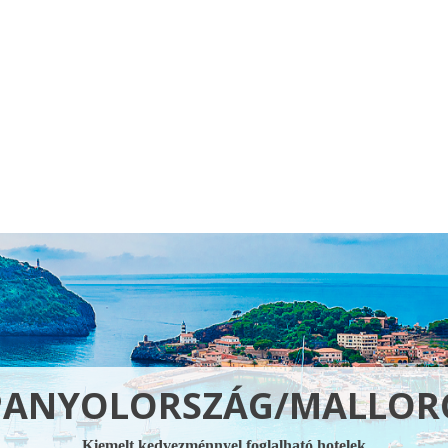
Klubszállodák
Ajándékutalvány
Blog
Úti céljaink
PANYOLORSZÁG/MALLOR
Kiemelt kedvezménnyel foglalható hotelek