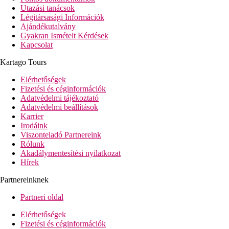
Utazási tanácsok
Légitársasági Információk
Ajándékutalvány
Gyakran Ismételt Kérdések
Kapcsolat
Kartago Tours
Elérhetőségek
Fizetési és céginformációk
Adatvédelmi tájékoztató
Adatvédelmi beállítások
Karrier
Irodáink
Viszonteladó Partnereink
Rólunk
Akadálymentesítési nyilatkozat
Hírek
Partnereinknek
Partneri oldal
Elérhetőségek
Fizetési és céginformációk