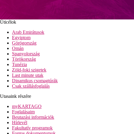
Úticélok
Arab Emirátusok
Egyiptom
Görögország
Omán
Spanyolország
Törökország
Tunézia
Zöld-foki szigetek
Last minute utak
Dinamikus csomagtúrák
Csak szállásfoglalás
Utasaink részére
myKARTAGO
Foglalásaim
Beutazási információk
Hírlevél
Fakultatív programok
Fontos dokumentumok