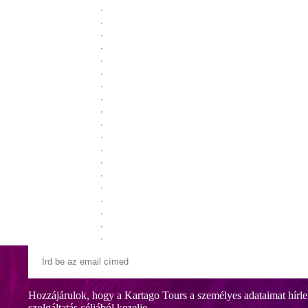
Hozzájárulok, hogy a Kartago Tours a személyes adataimat hírle
szolgáltatás céljából kezelje.