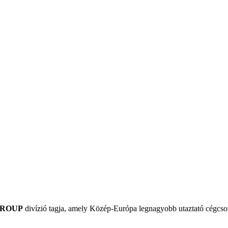
GROUP
divízió tagja, amely Közép-Európa legnagyobb utaztató cégcsop