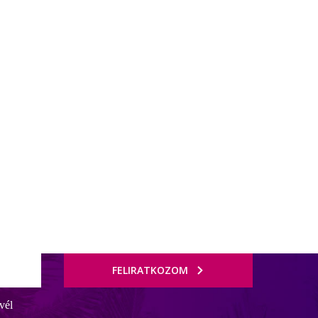
FELIRATKOZOM
vél