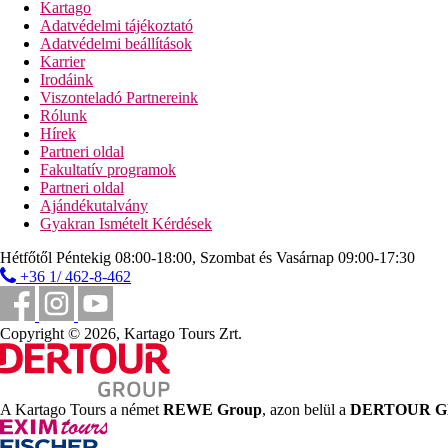
Kartago
Adatvédelmi tájékoztató
Adatvédelmi beállítások
Karrier
Irodáink
Viszonteladó Partnereink
Rólunk
Hírek
Partneri oldal
Fakultatív programok
Partneri oldal
Ajándékutalvány
Gyakran Ismételt Kérdések
Hétfőtől Péntekig 08:00-18:00, Szombat és Vasárnap 09:00-17:30
+36 1/ 462-8-462
Copyright © 2026, Kartago Tours Zrt.
A Kartago Tours a német
REWE Group
, azon belül a
DERTOUR 