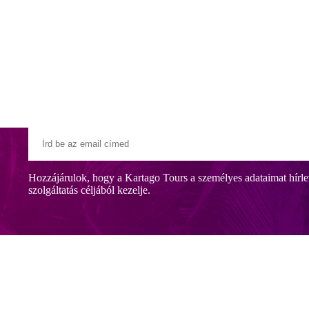
Klubszállodák
Ajándékutalvány
Blog
Úti céljaink
Hozzájárulok, hogy a Kartago Tours a személyes adataimat hírle
szolgáltatás céljából kezelje.
lálható. A szálloda közelében szupermarket található.
ral, légkondicionálóval, széffel (esetleg térítés ellenében) és parkolóv
rjában zárhat. A Wi-Fi a szálloda vendégei számára ingyenes.