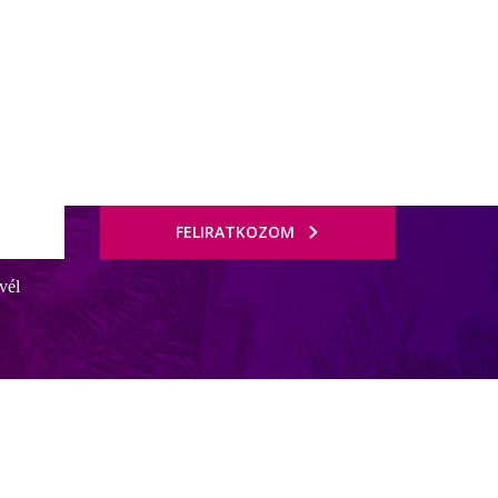
FELIRATKOZOM
vél
al rendelkezik (ingyenes). 2 étterem (légkondicionált) gondoskodik a