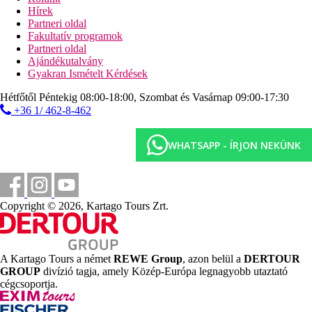
Hírek
szeptemberig) található.
Partneri oldal
Standard Junior lakosztály (tengerpart):
Fakultatív programok
A szobákban ingyenes gyermekágy, központi fűtés, ingyenes
Partneri oldal
internet, ingyenes széf és síkképernyős műholdas TV, valamint
Ajándékutalvány
egyénileg szabályozható légkondicionáló (júniustól
Gyakran Ismételt Kérdések
szeptemberig) található.
Hétfőtől Péntekig 08:00-18:00, Szombat és Vasárnap 09:00-17:30
Standard szoba:
+36 1/ 462-8-462
A szobák fűtéssel (központi), internettel (ingyenes), széffel
(ingyenes), síkképernyős műholdas TV-vel és egyénileg
WHATSAPP - ÍRJON NEKÜNK
szabályozható légkondicionálóval (júniustól szeptemberig)
felszereltek. Méret: kb. 20 m².
Superior lakosztály (tengerre néző kilátással, erkéllyel vagy
terasszal):
Copyright © 2026, Kartago Tours Zrt.
A szobákban ingyenes gyermekágy, központi fűtés, ingyenes
internet, ingyenes széf és síkképernyős műholdas TV, valamint
egyénileg szabályozható légkondicionáló (júniustól
szeptemberig) található.
A Kartago Tours a német
REWE Group
, azon belül a
DERTOUR
GROUP
divízió tagja, amely Közép-Európa legnagyobb utaztató
Távolságok
cégcsoportja.
2,5 km