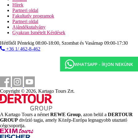
Hírek
Weboldal
Partneri oldal
https://ilioszakynthos.gr/
Fakultatív programok
Partneri oldal
Hivatalos kategória
Ajándékutalvány
3 csillag
Gyakran Ismételt Kérdések
Jegyzet
Hétfőtől Péntekig 08:00-18:00, Szombat és Vasárnap 09:00-17:30
Görögországban klímaadót kell fizetni a szálloda kategóriájától
+36 1/ 462-8-462
függően. Az adó nincs benne az utazás árában, azt a vendégnek
közvetlenül a szálloda recepcióján kell megfizetnie. A felsorolt
szolgáltatások és tevékenységek körét és minőségét
WHATSAPP - ÍRJON NEKÜNK
befolyásolhatják az adott úti célon bevezetett higiéniai vagy
járványvédelmi intézkedések.
Távolságok
Copyright © 2026, Kartago Tours Zrt.
800 m
Városközpont
A Kartago Tours a német
REWE Group
, azon belül a
DERTOUR
7 km
GROUP
divízió tagja, amely Közép-Európa legnagyobb utaztató
Távolság a legközelebbi repülőtértől
cégcsoportja.
900 m
Távolság a tengerparttól