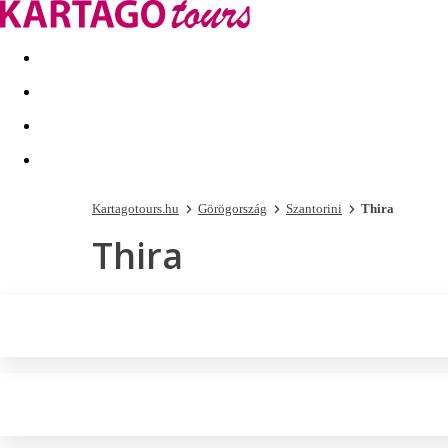
Kapcsolat
Nyár 2026
Last Minute
Téli utak 2026/27
Kartagotours.hu
Görögország
Szantorini
Thira
Thira