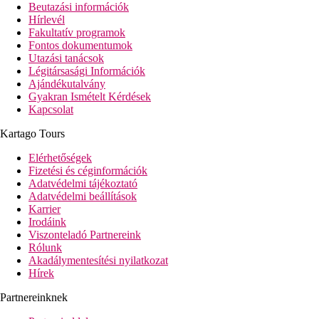
Beutazási információk
Hírlevél
Fakultatív programok
Fontos dokumentumok
Utazási tanácsok
Légitársasági Információk
Ajándékutalvány
Gyakran Ismételt Kérdések
Kapcsolat
Kartago Tours
Elérhetőségek
Fizetési és céginformációk
Adatvédelmi tájékoztató
Adatvédelmi beállítások
Karrier
Irodáink
Viszonteladó Partnereink
Rólunk
Akadálymentesítési nyilatkozat
Hírek
Partnereinknek