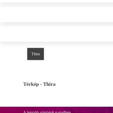
Thira
Térkép -
Thira
A legjobb ajánlatok e-mailben