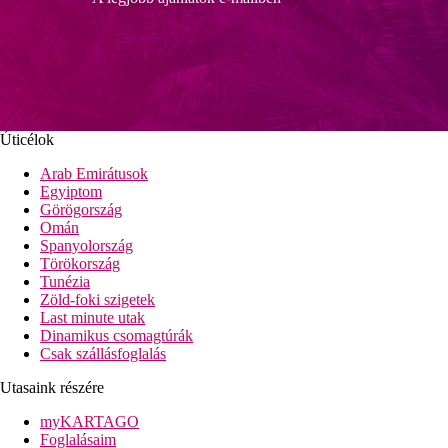
Úticélok
Arab Emirátusok
Egyiptom
Görögország
Omán
Spanyolország
Törökország
Tunézia
Zöld-foki szigetek
Last minute utak
Dinamikus csomagtúrák
Csak szállásfoglalás
Utasaink részére
myKARTAGO
Foglalásaim