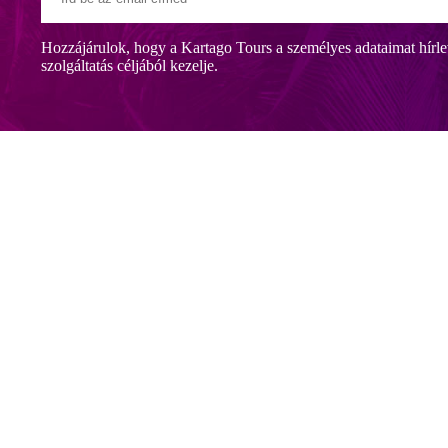
Hozzájárulok, hogy a Kartago Tours a személyes adataimat hírle
szolgáltatás céljából kezelje.