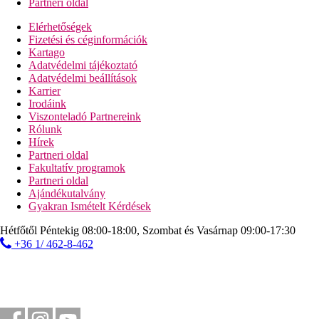
Partneri oldal
Elérhetőségek
Fizetési és céginformációk
Kartago
Adatvédelmi tájékoztató
Adatvédelmi beállítások
Karrier
Irodáink
Viszonteladó Partnereink
Rólunk
Hírek
Partneri oldal
Fakultatív programok
Partneri oldal
Ajándékutalvány
Gyakran Ismételt Kérdések
Hétfőtől Péntekig 08:00-18:00, Szombat és Vasárnap 09:00-17:30
+36 1/ 462-8-462