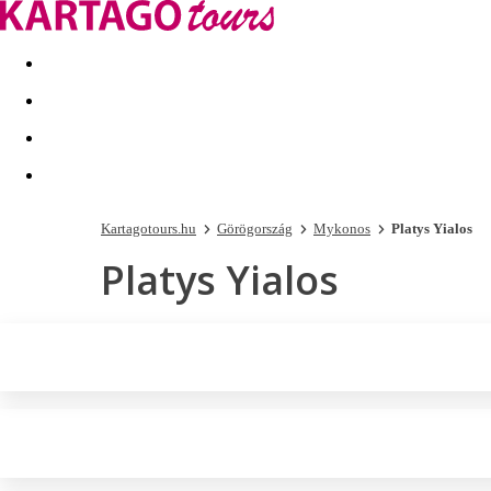
Kapcsolat
Nyár 2026
Last Minute
Téli utak 2026/27
Kartagotours.hu
Görögország
Mykonos
Platys Yialos
Platys Yialos