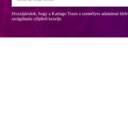
Hozzájárulok, hogy a Kartago Tours a személyes adataimat hírle
szolgáltatás céljából kezelje.