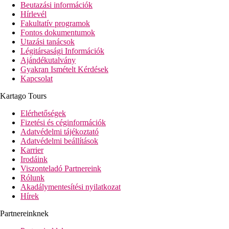
Beutazási információk
Hírlevél
Fakultatív programok
Fontos dokumentumok
Utazási tanácsok
Légitársasági Információk
Ajándékutalvány
Gyakran Ismételt Kérdések
Kapcsolat
Kartago Tours
Elérhetőségek
Fizetési és céginformációk
Adatvédelmi tájékoztató
Adatvédelmi beállítások
Karrier
Irodáink
Viszonteladó Partnereink
Rólunk
Akadálymentesítési nyilatkozat
Hírek
Partnereinknek