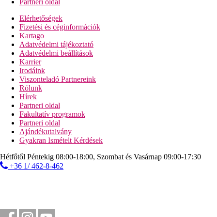
Partneri oldal
Elérhetőségek
Fizetési és céginformációk
Kartago
Adatvédelmi tájékoztató
Adatvédelmi beállítások
Karrier
Irodáink
Viszonteladó Partnereink
Rólunk
Hírek
Partneri oldal
Fakultatív programok
Partneri oldal
Ajándékutalvány
Gyakran Ismételt Kérdések
Hétfőtől Péntekig 08:00-18:00, Szombat és Vasárnap 09:00-17:30
+36 1/ 462-8-462