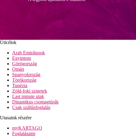
Úticélok
Arab Emirátusok
Egyiptom
Görögország
Omán
Spanyolország
Törökország
Tunézia
Zöld-foki szigetek
Last minute utak
Dinamikus csomagtúrák
Csak szállásfoglalás
Utasaink részére
myKARTAGO
Foglalásaim