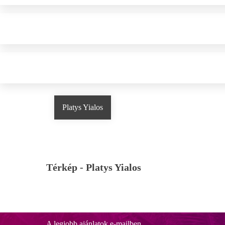
Platys Yialos
Térkép -
Platys Yialos
A legjobb ajánlatok e-mailben