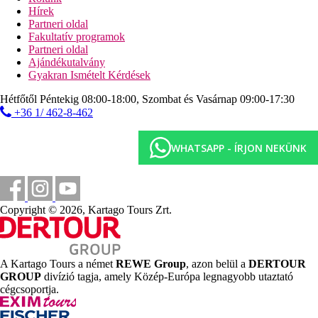
napágyak, napernyők és törölközők ingyenesen
Hírek
Partneri oldal
Sport és szórakozás ingyenesen
Fakultatív programok
animáció és esti programok
Partneri oldal
aerobic
Ajándékutalvány
vízi torna
Gyakran Ismételt Kérdések
teniszpálya (oktatás térítés ellenében)
minifoci
Hétfőtől Péntekig 08:00-18:00, Szombat és Vasárnap 09:00-17:30
strandröplabda
+36 1/ 462-8-462
asztalitenisz
vízilabda
darts
WHATSAPP - ÍRJON NEKÜNK
kenu
Sport és szórakozás térítés ellenében
spa-központ
fitneszterem
Copyright © 2026, Kartago Tours Zrt.
kerékpárkölcsönzés
teniszoktatás
Ellátás
A Kartago Tours a német
REWE Group
, azon belül a
DERTOUR
All Inclusive: minden étkezés büférendszerben, helyi és
GROUP
divízió tagja, amely Közép-Európa legnagyobb utaztató
egyrs import alkoholos és alkoholmentes italok 10:00 és
cégcsoportja.
01:30 óra között, napközben könnyű snack-ételek, filteres
kávé, tea, sütemények és fagylalt, tartózkodásonként 1x