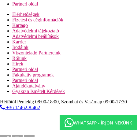
Partneri oldal
Elérhetőségek
Fizetési és céginformációk
Kartago
Adatvédelmi tájékoztató
Adatvédelmi beállítások
Karrier
Irodáink
Viszonteladó Partnereink
Rólunk
Hírek
Partneri oldal
Fakultatív programok
Partneri oldal
Ajándékutalvány
Gyakran Ismételt Kérdések
Hétfőtől Péntekig 08:00-18:00, Szombat és Vasárnap 09:00-17:30
+36 1/ 462-8-462
WHATSAPP - ÍRJON NEKÜNK