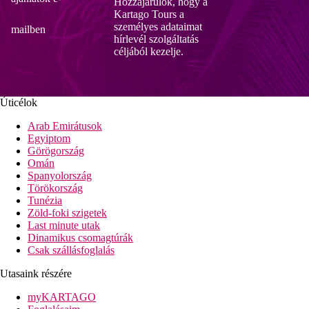
Hozzájárulok, hogy a
Kartago Tours a
személyes adataimat
mailben
hírlevél szolgáltatás
céljából kezelje.
Úticélok
Arab Emirátusok
Egyiptom
Görögország
Omán
Spanyolország
Törökország
Tunézia
Zöld-foki szigetek
Last minute utak
Dinamikus csomagtúrák
Csak szállásfoglalás
Utasaink részére
myKARTAGO