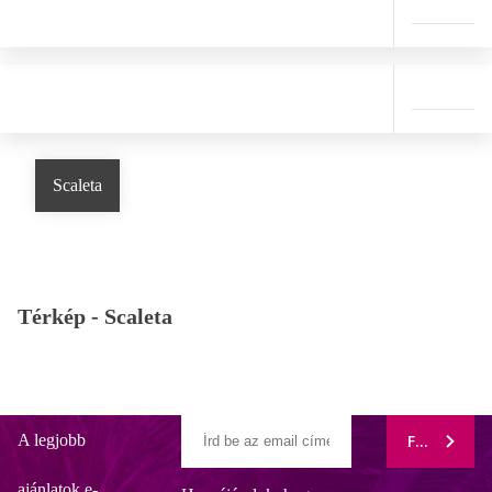
Scaleta
Térkép -
Scaleta
A legjobb
FELIRATK
ajánlatok e-