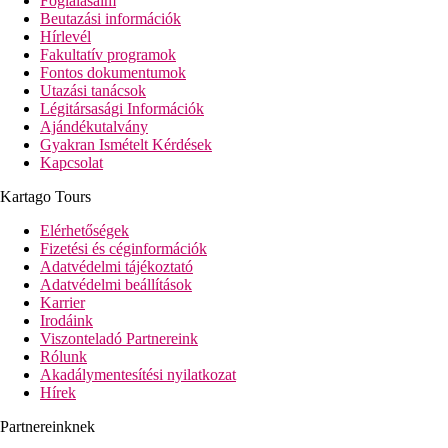
Foglalásaim
Beutazási információk
Hírlevél
Fakultatív programok
Fontos dokumentumok
Utazási tanácsok
Légitársasági Információk
Ajándékutalvány
Gyakran Ismételt Kérdések
Kapcsolat
Kartago Tours
Elérhetőségek
Fizetési és céginformációk
Adatvédelmi tájékoztató
Adatvédelmi beállítások
Karrier
Irodáink
Viszonteladó Partnereink
Rólunk
Akadálymentesítési nyilatkozat
Hírek
Partnereinknek