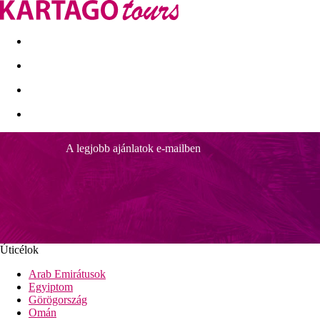
Kapcsolat
Nyár 2026
Last Minute
Téli utak 2026/27
A legjobb ajánlatok e-mailben
GOUVES BAY
Szállodainformáció
Csendes környezetben fekvő, 4 csillagos szálloda kb. 50 m-re a
ajánljuk.
Utazásszervező iroda hazai besorolása: 4*
Úticélok
Szálloda távolsága
Arab Emirátusok
távolság a tengerparttól: közvetlen
Egyiptom
távolság a repülőtértől: kb. 18 km (Heraklion)
Görögország
távolság a központtól (Hersonissos): kb. 4 km
Omán
távolság a vásárlási lehetőségektől: kb. 500 m