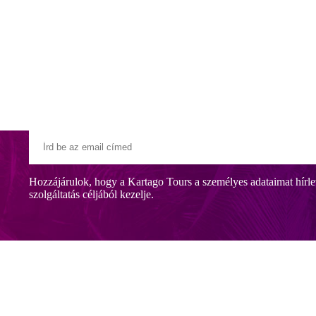
Klubszállodák
Ajándékutalvány
Blog
Úti céljaink
Hozzájárulok, hogy a Kartago Tours a személyes adataimat hírle
szolgáltatás céljából kezelje.
 homokos/kavicsos strandtól. A központ számos szórakozási és bevásár