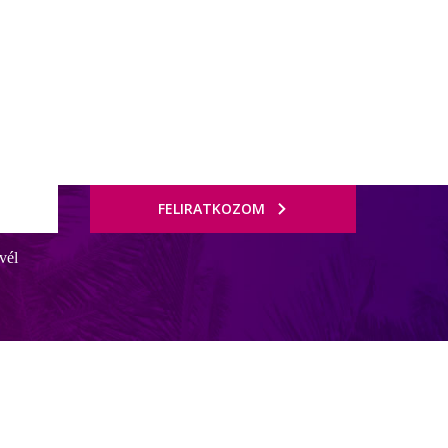
FELIRATKOZOM
vél
lási lehetőséggel könnyen megközelíthető. Minden korosztály számára