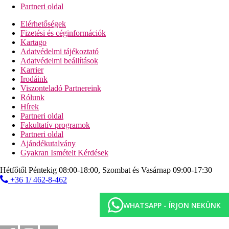
Partneri oldal
Elérhetőségek
Fizetési és céginformációk
Kartago
Adatvédelmi tájékoztató
Adatvédelmi beállítások
Karrier
Irodáink
Viszonteladó Partnereink
Rólunk
Hírek
Partneri oldal
Fakultatív programok
Partneri oldal
Ajándékutalvány
Gyakran Ismételt Kérdések
Hétfőtől Péntekig 08:00-18:00, Szombat és Vasárnap 09:00-17:30
+36 1/ 462-8-462
WHATSAPP - ÍRJON NEKÜNK