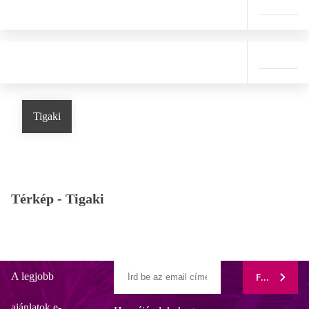
Tigaki
Térkép -
Tigaki
A legjobb
FELIRATK
ajánlatok e-