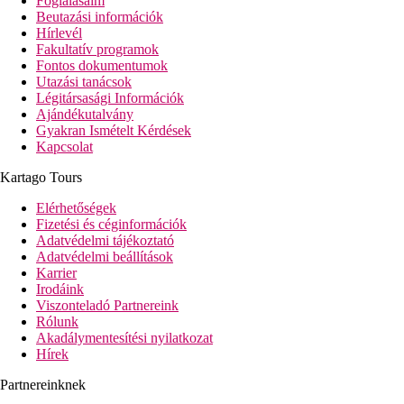
Foglalásaim
Beutazási információk
Hírlevél
Fakultatív programok
Fontos dokumentumok
Utazási tanácsok
Légitársasági Információk
Ajándékutalvány
Gyakran Ismételt Kérdések
Kapcsolat
Kartago Tours
Elérhetőségek
Fizetési és céginformációk
Adatvédelmi tájékoztató
Adatvédelmi beállítások
Karrier
Irodáink
Viszonteladó Partnereink
Rólunk
Akadálymentesítési nyilatkozat
Hírek
Partnereinknek