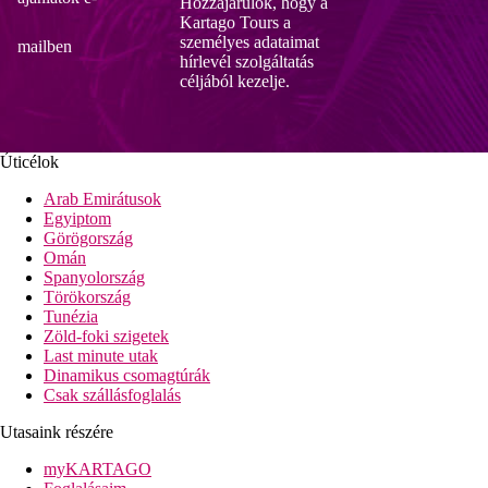
Hozzájárulok, hogy a
Kartago Tours a
személyes adataimat
mailben
hírlevél szolgáltatás
céljából kezelje.
Úticélok
Arab Emirátusok
Egyiptom
Görögország
Omán
Spanyolország
Törökország
Tunézia
Zöld-foki szigetek
Last minute utak
Dinamikus csomagtúrák
Csak szállásfoglalás
Utasaink részére
myKARTAGO