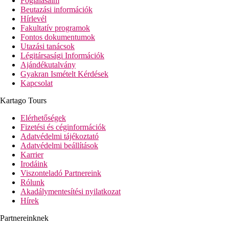
Foglalásaim
Beutazási információk
Hírlevél
Fakultatív programok
Fontos dokumentumok
Utazási tanácsok
Légitársasági Információk
Ajándékutalvány
Gyakran Ismételt Kérdések
Kapcsolat
Kartago Tours
Elérhetőségek
Fizetési és céginformációk
Adatvédelmi tájékoztató
Adatvédelmi beállítások
Karrier
Irodáink
Viszonteladó Partnereink
Rólunk
Akadálymentesítési nyilatkozat
Hírek
Partnereinknek