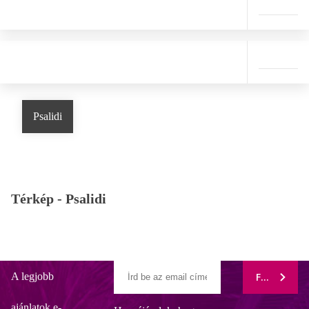
Psalidi
Térkép -
Psalidi
A legjobb
FELIRATK
ajánlatok e-