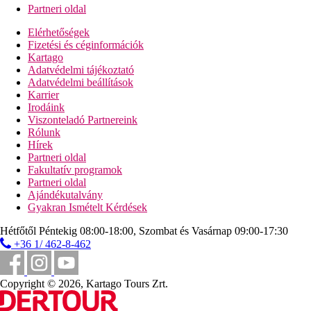
Partneri oldal
Elérhetőségek
Fizetési és céginformációk
Kartago
Adatvédelmi tájékoztató
Adatvédelmi beállítások
Karrier
Irodáink
Viszonteladó Partnereink
Rólunk
Hírek
Partneri oldal
Fakultatív programok
Partneri oldal
Ajándékutalvány
Gyakran Ismételt Kérdések
Hétfőtől Péntekig 08:00-18:00, Szombat és Vasárnap 09:00-17:30
+36 1/ 462-8-462
Copyright © 2026, Kartago Tours Zrt.