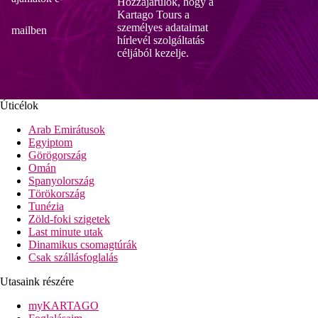
Hozzájárulok, hogy a
Kartago Tours a
személyes adataimat
mailben
hírlevél szolgáltatás
céljából kezelje.
Úticélok
Arab Emirátusok
Egyiptom
Görögország
Omán
Spanyolország
Törökország
Tunézia
Zöld-foki szigetek
Last minute utak
Dinamikus csomagtúrák
Csak szállásfoglalás
Utasaink részére
myKARTAGO