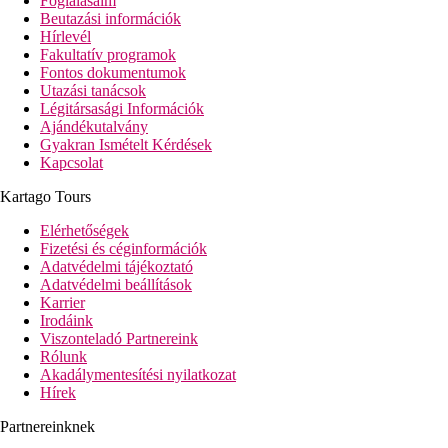
Foglalásaim
Beutazási információk
Hírlevél
Fakultatív programok
Fontos dokumentumok
Utazási tanácsok
Légitársasági Információk
Ajándékutalvány
Gyakran Ismételt Kérdések
Kapcsolat
Kartago Tours
Elérhetőségek
Fizetési és céginformációk
Adatvédelmi tájékoztató
Adatvédelmi beállítások
Karrier
Irodáink
Viszonteladó Partnereink
Rólunk
Akadálymentesítési nyilatkozat
Hírek
Partnereinknek