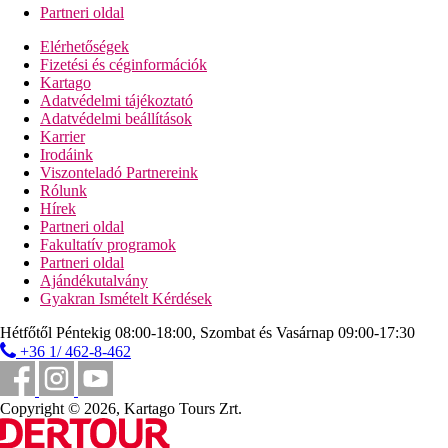
Partneri oldal
Elérhetőségek
Fizetési és céginformációk
Kartago
Adatvédelmi tájékoztató
Adatvédelmi beállítások
Karrier
Irodáink
Viszonteladó Partnereink
Rólunk
Hírek
Partneri oldal
Fakultatív programok
Partneri oldal
Ajándékutalvány
Gyakran Ismételt Kérdések
Hétfőtől Péntekig 08:00-18:00, Szombat és Vasárnap 09:00-17:30
+36 1/ 462-8-462
Copyright © 2026, Kartago Tours Zrt.