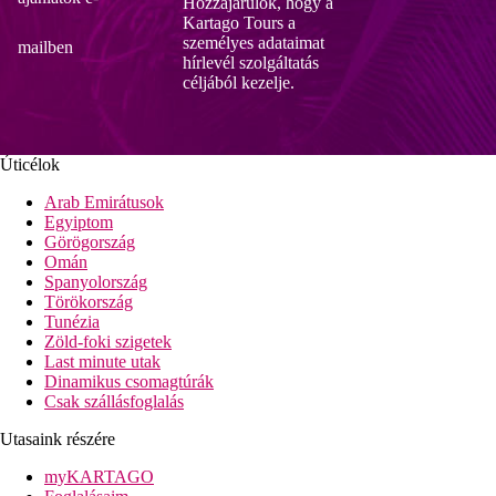
Hozzájárulok, hogy a
Kartago Tours a
személyes adataimat
mailben
hírlevél szolgáltatás
céljából kezelje.
Úticélok
Arab Emirátusok
Egyiptom
Görögország
Omán
Spanyolország
Törökország
Tunézia
Zöld-foki szigetek
Last minute utak
Dinamikus csomagtúrák
Csak szállásfoglalás
Utasaink részére
myKARTAGO