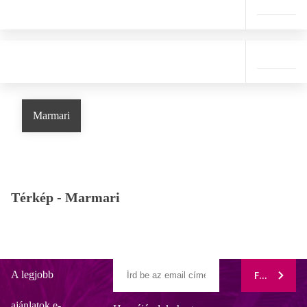
Marmari
Térkép -
Marmari
A legjobb
FELIRATK
ajánlatok e-