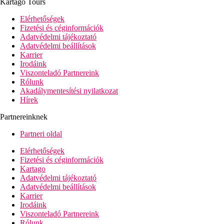
Kartago Tours
Elérhetőségek
Fizetési és céginformációk
Adatvédelmi tájékoztató
Adatvédelmi beállítások
Karrier
Irodáink
Viszonteladó Partnereink
Rólunk
Akadálymentesítési nyilatkozat
Hírek
Partnereinknek
Partneri oldal
Elérhetőségek
Fizetési és céginformációk
Kartago
Adatvédelmi tájékoztató
Adatvédelmi beállítások
Karrier
Irodáink
Viszonteladó Partnereink
Rólunk