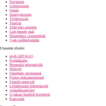
Egyiptom
szálloda nagy parkkal, víziparkkal és saját mini állatkerttel
Görögország
rendelkezik, így ideális választás a nyugodt családi nyaraláshoz
Omán
és mindazok számára, akik értékelik a természet közelségét.
Spanyolország
Törökország
Szálloda távolsága
Tunézia
távolság a tengerparttól: kb. 50 m
Zöld-foki szigetek
távolság a repülőtértől: kb. 39 km
Last minute utak
távolság a központtól: kb. 500 m (Acharavi)
Dinamikus csomagtúrák
távolság a bevásárlási lehetőségektől: kb. 300 m
Csak szállásfoglalás
Szobák felszereltsége
Utasaink részére
Szobák (Botanica Room Private Balcony)
légkondicionáló
myKARTAGO
telefon, SAT-TV
Foglalásaim
széf
Beutazási információk
kis hűtőszekrény
Hírlevél
fürdőszoba (fürdőkád vagy zuhanyozó, hajszárító, WC)
Fakultatív programok
kertre néző balkon
Fontos dokumentumok
a Country House-ban találhatók
Utazási tanácsok
Szobák felár ellenében
Légitársasági Információk
egyágyas szobák
Ajándékutalvány
Veranda-kétágyas szobák - a földszinten találhatók, kertre
Gyakran Ismételt Kérdések
néző verandával (Botanica Room Private Veranda)
Kapcsolat
Stúdiók - külön közös medencével, hálószoba és nappali,
a földszinten vagy az 1. emeleten helyezkednek el, a