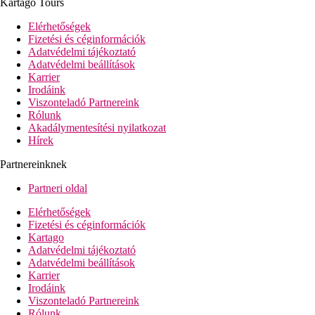
Kartago Tours
Country House-ban (Country Studio at Yucca's Residence
shared pool)
Elérhetőségek
Családi apartmanok - balkon, külön hálószoba, a
Fizetési és céginformációk
földszinten vagy az 1. vagy 2. emeleten helyezkednek el,
Adatvédelmi tájékoztató
a Country House-ban, kertre nézők (Family Apartment
Adatvédelmi beállítások
Balcony)
Karrier
Veranda Családi apartmanok - külön hálószoba, a
Irodáink
földszinten helyezkednek el, kijárattal a kertbe, a Country
Viszonteladó Partnereink
House-ban, kertre nézők (Family Apartment Veranda &
Rólunk
Gardens)
Akadálymentesítési nyilatkozat
Playroom -suitek - két különálló hálószoba, tágas nappali,
Hírek
kertre nézők, a Country House-ban (PlayRoom Suite)
Loft-bungalók - balkon, az első emeleten, kertre vagy
Partnereinknek
medencére nézők, a Summer House-ban (Botanica
Bungalow Loft Private Balcony)
Partneri oldal
Veranda-bungalók - közös veranda, a földszinten, kertre
Elérhetőségek
nézők, a Summer House-ban (Botanica Bungalow Shared
Fizetési és céginformációk
Veranda)
Kartago
Családi-suitek - balkon, külön közös medence, 1. emelet,
Adatvédelmi tájékoztató
a Country House-ban (Yucca's Residence Suite)
Adatvédelmi beállítások
Veranda Családi-suitek- veranda, külön közös medence, a
Karrier
földszinten, a Country House-ban (Yucca's Residence
Irodáink
Suite)
Viszonteladó Partnereink
Loft-családi suitek - balkon, 2 külön hálószoba és
Rólunk
fürdőszoba, az első emeleten helyezkednek el, kertre vagy