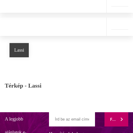
Lassi
Térkép -
Lassi
A legjobb
FELIRATK
ajánlatok e-