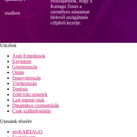
Hozzájárulok, hogy a
Kartago Tours a
személyes adataimat
mailben
hírlevél szolgáltatás
céljából kezelje.
Úticélok
Arab Emirátusok
Egyiptom
Görögország
Omán
Spanyolország
Törökország
Tunézia
Zöld-foki szigetek
Last minute utak
Dinamikus csomagtúrák
Csak szállásfoglalás
Utasaink részére
myKARTAGO