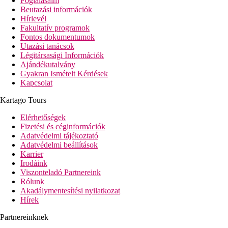
Foglalásaim
Beutazási információk
Hírlevél
Fakultatív programok
Fontos dokumentumok
Utazási tanácsok
Légitársasági Információk
Ajándékutalvány
Gyakran Ismételt Kérdések
Kapcsolat
Kartago Tours
Elérhetőségek
Fizetési és céginformációk
Adatvédelmi tájékoztató
Adatvédelmi beállítások
Karrier
Irodáink
Viszonteladó Partnereink
Rólunk
Akadálymentesítési nyilatkozat
Hírek
Partnereinknek