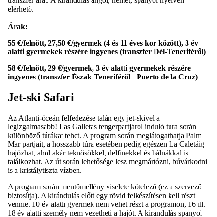
transzfer árát. A kirándulás angol, német, spanyol nyelven
elérhető.
Árak:
55 €/felnőtt, 27,50 €/gyermek (4 és 11 éves kor között), 3 év
alatti gyermekek részére ingyenes (transzfer Dél-Teneriféről)
58 €/felnőtt, 29 €/gyermek, 3 év alatti gyermekek részére
ingyenes (transzfer Észak-Teneriféről - Puerto de la Cruz)
Jet-ski Safari
Az Atlanti-óceán felfedezése talán egy jet-skivel a
legizgalmasabb! Las Galletas tengerpartjáról induló túra során
különböző túrákat tehet. A program során meglátogathatja Palm
Mar partjait, a hosszabb túra esetében pedig egészen La Caletáig
hajózhat, ahol akár teknősökkel, delfinekkel és bálnákkal is
találkozhat. Az út során lehetősége lesz megmártózni, búvárkodni
is a kristálytiszta vízben.
A program során mentőmellény viselete kötelező (ez a szervező
biztosítja). A kirándulás előtt egy rövid felkészítésen kell részt
vennie. 10 év alatti gyermek nem vehet részt a programon, 16 ill.
18 év alatti személy nem vezetheti a hajót. A kirándulás spanyol