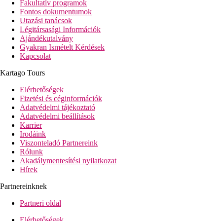
Fakultatív programok
Fontos dokumentumok
Utazási tanácsok
Légitársasági Információk
Ajándékutalvány
Gyakran Ismételt Kérdések
Kapcsolat
Kartago Tours
Elérhetőségek
Fizetési és céginformációk
Adatvédelmi tájékoztató
Adatvédelmi beállítások
Karrier
Irodáink
Viszonteladó Partnereink
Rólunk
Akadálymentesítési nyilatkozat
Hírek
Partnereinknek
Partneri oldal
Elérhetőségek