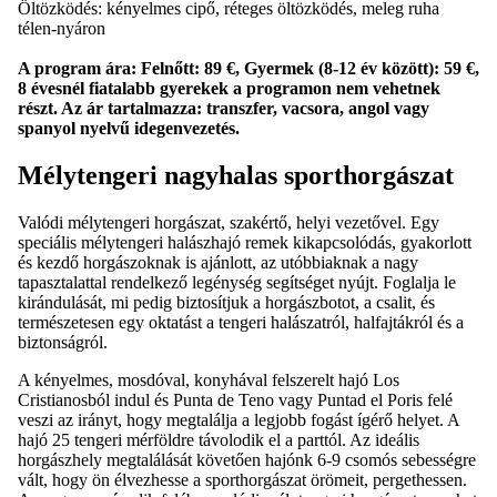
Öltözködés: kényelmes cipő, réteges öltözködés, meleg ruha
télen-nyáron
A program ára: Felnőtt: 89 €, Gyermek (8-12 év között): 59 €,
8 évesnél fiatalabb gyerekek a programon nem vehetnek
részt. Az ár tartalmazza: transzfer, vacsora, angol vagy
spanyol nyelvű idegenvezetés.
Mélytengeri nagyhalas sporthorgászat
Valódi mélytengeri horgászat, szakértő, helyi vezetővel. Egy
speciális mélytengeri halászhajó remek kikapcsolódás, gyakorlott
és kezdő horgászoknak is ajánlott, az utóbbiaknak a nagy
tapasztalattal rendelkező legénység segítséget nyújt. Foglalja le
kirándulását, mi pedig biztosítjuk a horgászbotot, a csalit, és
természetesen egy oktatást a tengeri halászatról, halfajtákról és a
biztonságról.
A kényelmes, mosdóval, konyhával felszerelt hajó Los
Cristianosból indul és Punta de Teno vagy Puntad el Poris felé
veszi az irányt, hogy megtalálja a legjobb fogást ígérő helyet. A
hajó 25 tengeri mérföldre távolodik el a parttól. Az ideális
horgászhely megtalálását követően hajónk 6-9 csomós sebességre
vált, hogy ön élvezhesse a sporthorgászat örömeit, pergethessen.