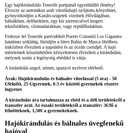
Egy hajókirándulás Tenerife partjainál egyedülálló élmény!
Élvezze az autentikus arab vitorláshajó nyújtotta kényelmet,
gyönyörködjön a Kanári-szigetek vizeinek élővilágában,
bálnákban, delfinekben, egy kis szerencsével tengeri
teknősökben, vízimadarakban, vagy repülőhalakban.
Fedezze fel Tenerife partvidékét Puerto Colontól Los Gigantes
hatalmas szikláiig, fürödjön a híres Bahia de Masca öbölben,
miközben élvezheti a napsütést és az óceán csendjét. A hajó
méreteinek köszönhetően kényelmesen élvezheti a kirándulást,
melynek során a legénység ebéddel is várja.
A kirándulás angol, német, spanyol nyelven elérhető.
Árak: Hajókirándulás és bálnales vitorlással (5 óra) - 50
€/felnőtt, 25 €/gyermek, 0-5 év közötti gyermekek részére
ingyenes
A kirándulás ára tartalmazza az ebéd és a déli területekről a
transzfer árát. Az északi területekről a transzfer: 3€/fő a
felnőtteknek, 1,50€ a gyermekeknek.
Hajókirándulás és bálnales üvegfenekű
hajóval