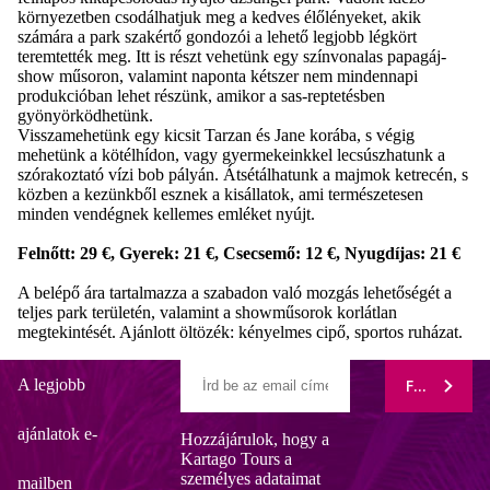
környezetben csodálhatjuk meg a kedves élőlényeket, akik
számára a park szakértő gondozói a lehető legjobb légkört
teremtették meg. Itt is részt vehetünk egy színvonalas papagáj-
show műsoron, valamint naponta kétszer nem mindennapi
produkcióban lehet részünk, amikor a sas-reptetésben
gyönyörködhetünk.
Visszamehetünk egy kicsit Tarzan és Jane korába, s végig
mehetünk a kötélhídon, vagy gyermekeinkkel lecsúszhatunk a
szórakoztató vízi bob pályán. Átsétálhatunk a majmok ketrecén, s
közben a kezünkből esznek a kisállatok, ami természetesen
minden vendégnek kellemes emléket nyújt.
Felnőtt: 29 €, Gyerek: 21 €, Csecsemő: 12 €, Nyugdíjas: 21 €
A belépő ára tartalmazza a szabadon való mozgás lehetőségét a
teljes park területén, valamint a showműsorok korlátlan
megtekintését. Ajánlott öltözék: kényelmes cipő, sportos ruházat.
A legjobb
FELIRATK
ajánlatok e-
Hozzájárulok, hogy a
Kartago Tours a
személyes adataimat
mailben