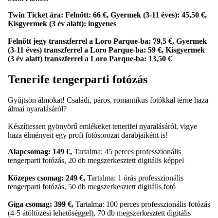
Twin Ticket ára: Felnőtt: 66 €, Gyermek (3-11 éves): 45,50 €,
Kisgyermek (3 év alatt): ingyenes
Felnőtt jegy transzferrel a Loro Parque-ba: 79,5 €, Gyermek
(3-11 éves) transzferrel a Loro Parque-ba: 59 €, Kisgyermek
(3 év alatt) transzferrel a Loro Parque-ba: 13,50 €
Tenerife tengerparti fotózás
Gyűjtsön álmokat! Családi, páros, romantikus fotókkal térne haza
álmai nyaralásáról?
Készíttessen gyönyörű emlékeket tenerifei nyaralásáról, vigye
haza élményeit egy profi fotósorozat darabjaiként is!
Alapcsomag: 149 €,
Tartalma: 45 perces professzionális
tengerparti fotózás, 20 db megszerkesztett digitális képpel
Közepes csomag: 249 €,
Tartalma: 1 órás professzionális
tengerparti fotózás, 50 db megszerkesztett digitális fotó
Giga csomag: 399 €,
Tartalma: 100 perces professzionális fotózás
(4-5 átöltözési lehetőséggel), 70 db megszerkesztett digitális