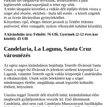
Parkban két megállóval tervezünk, természetesen a park
leghíresebb sziklacsoportjánál is tehet egy sétát.
A teidei látogatást követően a vulkán déli lejtőjén térünk vissza a
sziget alsó részére, eközben - tiszta idő esetén - a közeli szigetek
és az óceán látványában gyönyörködhet.
Kényelmes cipő, réteges öltözet javasolt (a Teidére érdemes
pulóverrel, télen vastagabb, nyáron vékonyabb kabáttal készülni).
A kirándulás ára:
Felnőtt: 76 €/fő, Gyermek (2-12 éves kor
között): 45 €/fő
Candelaria, La Laguna, Santa Cruz
városnézés
Az egész napos kiránduláson bejárhatja Tenerife fővárosát Santa
Cruzt, a sziget ősi fővárosát és jelenkori szellemi központját La
Lagunát, valamint Tenerife egyik vallási központját Candeláriába
is elkalauzoljuk. Utunk során betekintést kap a sziget
mindennapos életébe, megláthatja annak legszebb kulturális
értékeit, helyszíneit.
Utazása reggel Tenerife déli részéről indul, kirándulóinkat előre
megbeszélt gyűjtőpontokon vesszük fel. Első állomásunk
Candelaria, ahol nem csak Candelaria Miasszonyunk bazilikájába