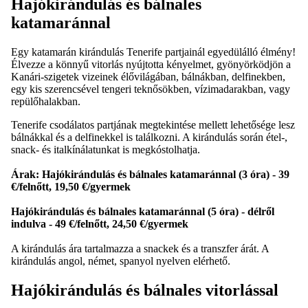
Hajókirándulás és bálnales
katamaránnal
Egy katamarán kirándulás Tenerife partjainál egyedülálló élmény!
Élvezze a könnyű vitorlás nyújtotta kényelmet, gyönyörködjön a
Kanári-szigetek vizeinek élővilágában, bálnákban, delfinekben,
egy kis szerencsével tengeri teknősökben, vízimadarakban, vagy
repülőhalakban.
Tenerife csodálatos partjának megtekintése mellett lehetősége lesz
bálnákkal és a delfinekkel is találkozni. A kirándulás során étel-,
snack- és italkínálatunkat is megkóstolhatja.
Árak: Hajókirándulás és bálnales katamaránnal (3 óra) - 39
€/felnőtt, 19,50 €/gyermek
Hajókirándulás és bálnales katamaránnal (5 óra) - délről
indulva - 49 €/felnőtt, 24,50 €/gyermek
A kirándulás ára tartalmazza a snackek és a transzfer árát. A
kirándulás angol, német, spanyol nyelven elérhető.
Hajókirándulás és bálnales vitorlással