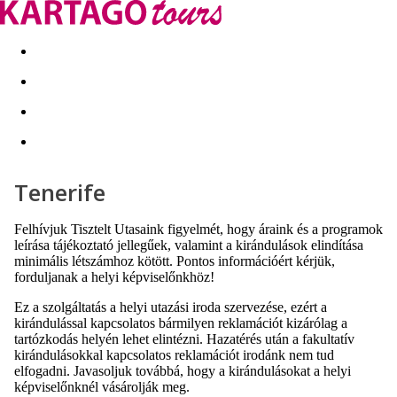
Kapcsolat
Nyár 2026
Last Minute
Téli utak 2026/27
Tenerife
Felhívjuk Tisztelt Utasaink figyelmét, hogy áraink és a programok
leírása tájékoztató jellegűek, valamint a kirándulások elindítása
minimális létszámhoz kötött. Pontos információért kérjük,
forduljanak a helyi képviselőnkhöz!
Ez a szolgáltatás a helyi utazási iroda szervezése, ezért a
kirándulással kapcsolatos bármilyen reklamációt kizárólag a
tartózkodás helyén lehet elintézni. Hazatérés után a fakultatív
kirándulásokkal kapcsolatos reklamációt irodánk nem tud
elfogadni. Javasoljuk továbbá, hogy a kirándulásokat a helyi
képviselőnknél vásárolják meg.