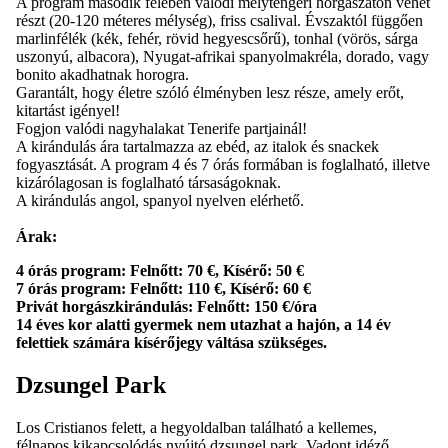
A program második felében valódi mélytengeri horgászaton vehet
részt (20-120 méteres mélység), friss csalival. Évszaktól függően
marlinfélék (kék, fehér, rövid hegyescsőrű), tonhal (vörös, sárga
uszonyú, albacora), Nyugat-afrikai spanyolmakréla, dorado, vagy
bonito akadhatnak horogra.
Garantált, hogy életre szóló élményben lesz része, amely erőt,
kitartást igényel!
Fogjon valódi nagyhalakat Tenerife partjainál!
A kirándulás ára tartalmazza az ebéd, az italok és snackek
fogyasztását. A program 4 és 7 órás formában is foglalható, illetve
kizárólagosan is foglalható társaságoknak.
A kirándulás angol, spanyol nyelven elérhető.
Árak:
4 órás program: Felnőtt: 70 €, Kísérő: 50 €
7 órás program: Felnőtt: 110 €, Kísérő: 60 €
Privát horgászkirándulás: Felnőtt: 150 €/óra
14 éves kor alatti gyermek nem utazhat a hajón, a 14 év
felettiek számára kísérőjegy váltása szükséges.
Dzsungel Park
Los Cristianos felett, a hegyoldalban található a kellemes,
félnapos kikapcsolódás nyújtó dzsungel park. Vadont idéző