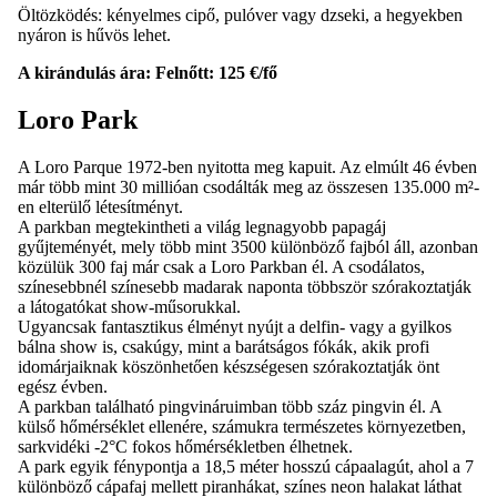
Öltözködés: kényelmes cipő, pulóver vagy dzseki, a hegyekben
nyáron is hűvös lehet.
A kirándulás ára: Felnőtt: 125 €/fő
Loro Park
A Loro Parque 1972-ben nyitotta meg kapuit. Az elmúlt 46 évben
már több mint 30 millióan csodálták meg az összesen 135.000 m²-
en elterülő létesítményt.
A parkban megtekintheti a világ legnagyobb papagáj
gyűjteményét, mely több mint 3500 különböző fajból áll, azonban
közülük 300 faj már csak a Loro Parkban él. A csodálatos,
színesebbnél színesebb madarak naponta többször szórakoztatják
a látogatókat show-műsorukkal.
Ugyancsak fantasztikus élményt nyújt a delfin- vagy a gyilkos
bálna show is, csakúgy, mint a barátságos fókák, akik profi
idomárjaiknak köszönhetően készségesen szórakoztatják önt
egész évben.
A parkban található pingvináruimban több száz pingvin él. A
külső hőmérséklet ellenére, számukra természetes környezetben,
sarkvidéki -2°C fokos hőmérsékletben élhetnek.
A park egyik fénypontja a 18,5 méter hosszú cápaalagút, ahol a 7
különböző cápafaj mellett piranhákat, színes neon halakat láthat