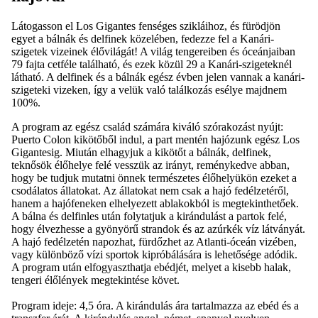
Látogasson el Los Gigantes fenséges szikláihoz, és fürödjön
egyet a bálnák és delfinek közelében, fedezze fel a Kanári-
szigetek vizeinek élővilágát! A világ tengereiben és óceánjaiban
79 fajta cetféle található, és ezek közül 29 a Kanári-szigeteknél
látható. A delfinek és a bálnák egész évben jelen vannak a kanári-
szigeteki vizeken, így a velük való találkozás esélye majdnem
100%.
A program az egész család számára kiváló szórakozást nyújt:
Puerto Colon kikötőből indul, a part mentén hajózunk egész Los
Gigantesig. Miután elhagyjuk a kikötőt a bálnák, delfinek,
teknősök élőhelye felé vesszük az irányt, reménykedve abban,
hogy be tudjuk mutatni önnek természetes élőhelyükön ezeket a
csodálatos állatokat. Az állatokat nem csak a hajó fedélzetéről,
hanem a hajófeneken elhelyezett ablakokból is megtekinthetőek.
A bálna és delfinles után folytatjuk a kirándulást a partok felé,
hogy élvezhesse a gyönyörű strandok és az azúrkék víz látványát.
A hajó fedélzetén napozhat, fürdőzhet az Atlanti-óceán vizében,
vagy különböző vízi sportok kipróbálására is lehetősége adódik.
A program után elfogyaszthatja ebédjét, melyet a kisebb halak,
tengeri élőlények megtekintése követ.
Program ideje: 4,5 óra. A kirándulás ára tartalmazza az ebéd és a