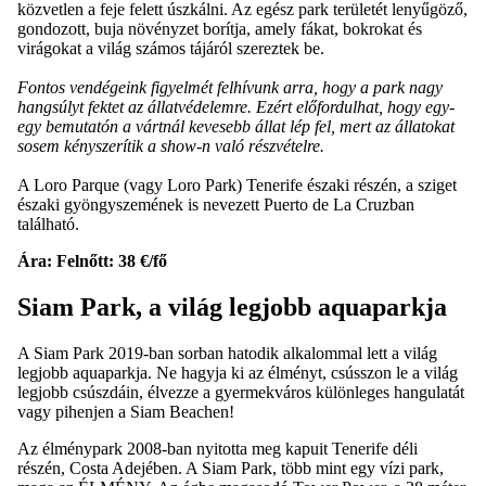
közvetlen a feje felett úszkálni. Az egész park területét lenyűgöző,
gondozott, buja növényzet borítja, amely fákat, bokrokat és
virágokat a világ számos tájáról szereztek be.
Fontos vendégeink figyelmét felhívunk arra, hogy a park nagy
hangsúlyt fektet az állatvédelemre. Ezért előfordulhat, hogy egy-
egy bemutatón a vártnál kevesebb állat lép fel, mert az állatokat
sosem kényszerítik a show-n való részvételre.
A Loro Parque (vagy Loro Park) Tenerife északi részén, a sziget
északi gyöngyszemének is nevezett Puerto de La Cruzban
található.
Ára: Felnőtt: 38 €/fő
Siam Park, a világ legjobb aquaparkja
A Siam Park 2019-ban sorban hatodik alkalommal lett a világ
legjobb aquaparkja. Ne hagyja ki az élményt, csússzon le a világ
legjobb csúszdáin, élvezze a gyermekváros különleges hangulatát
vagy pihenjen a Siam Beachen!
Az élménypark 2008-ban nyitotta meg kapuit Tenerife déli
részén, Costa Adejében. A Siam Park, több mint egy vízi park,