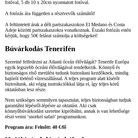
fotóval, 5 db 10 x 20cm nyomtatott fotóval.
A fotózás ára független a résztvevők számától!
A feltüntetett árak a déli partszakaszokon El Medano és Costa
Adeje közötti partszakaszokra vonatkoznak. Északi fotózás estén
kérjük, hogy 50€ felárat számolja a költségeket!
Búvárkodás Tenerifén
Szeretné felfedezni az Atlanti óceán élővilágát? Tenerife Európa
egyik legszebb óceáni élővilágával rendelkezik. Könnyű és
biztonságos első merülést tudunk biztosítani kezdőknek, mindig
hajóról történő vízreszállással. A teljes program alatt kísérőt
biztosítunk, aki végig instrukciókkal látja el, így teljes körű
oktatásban lesz része.
Nem szükséges semmilyen tapasztalat, teljes biztonságban tudjuk
garantálni lépésről-lépésre az oktatást. Aki csak
könnyűbúvárkodást szeretne kipróbálni, annak is van lehetősége
részt venni ‘snorkel safari’ programunkon.
Program ára: Felnőtt: 40 €/fő