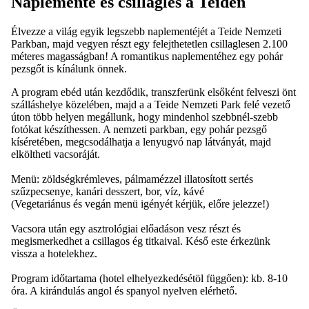
Naplemente és csillagles a Teidén
Élvezze a világ egyik legszebb naplementéjét a Teide Nemzeti
Parkban, majd vegyen részt egy felejthetetlen csillaglesen 2.100
méteres magasságban! A romantikus naplementéhez egy pohár
pezsgőt is kínálunk önnek.
A program ebéd után kezdődik, transzferünk elsőként felveszi önt
szálláshelye közelében, majd a a Teide Nemzeti Park felé vezető
úton több helyen megállunk, hogy mindenhol szebbnél-szebb
fotókat készíthessen. A nemzeti parkban, egy pohár pezsgő
kíséretében, megcsodálhatja a lenyugvó nap látványát, majd
elköltheti vacsoráját.
Menü: zöldségkrémleves, pálmamézzel illatosított sertés
szűzpecsenye, kanári desszert, bor, víz, kávé
(Vegetariánus és vegán menü igényét kérjük, előre jelezze!)
Vacsora után egy asztrológiai előadáson vesz részt és
megismerkedhet a csillagos ég titkaival. Késő este érkezünk
vissza a hotelekhez.
Program időtartama (hotel elhelyezkedésétöl függően): kb. 8-10
óra. A kirándulás angol és spanyol nyelven elérhető.