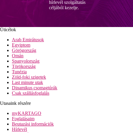
hírlevél szolgáltatás
céljából kezelje.
Úticélok
Arab Emirátusok
Egyiptom
Görögország
Omán
Spanyolország
Törökország
Tunézia
Zöld-foki szigetek
Last minute utak
Dinamikus csomagtúrák
Csak szállásfoglalás
Utasaink részére
myKARTAGO
Foglalásaim
Beutazási információk
Hírlevél