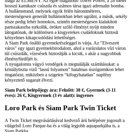
maga az ÉLMÉNY. Az égbe magasodó Tower Power, a 28 méter
hosszú kamikaze csúszda és számos társa igazi adrenalin bomba.
A hullámstrand, melynek egyik felén háromméteres,
mesterségesen generált hullámokban lehet ugrálni, a másik, sekély
része pedig fehér homokos, szintén mesterségesen kialakított
partszakaszba torkollik, örökre szóló élményt nyújt minden
látogatónak, de különösen a kisgyerekes családoknak biztosít
kényelmes kikapcsolódási lehetőséget.
A Siam Park önálló gyermekrészleggel is várja. Az "Elveszett
város" egy igazi gyermekbirodalom, ahol a varázslatos vízi váron
túl csúszdák, vízesések biztosítják a kicsik, s akár a nagyobbak
élményfürdőjét is.
A nyugalomra vágyó vendégek is megtalálják számításukat: a
kristálytiszta vizű “lassú folyamon” hatalmas úszógumikon lehet
ringatózni, miközben a szigeten “kifogyhatatlan” napfény
kényeztető sugarait élvezi.
Siam Park belépőjegy ára: Felnőtt: 38 €, Gyermek (3-11
éves): 26 €, Kisgyermek (3 év alatt): ingyenes
Loro Park és Siam Park Twin Ticket
A Twin Ticket megvásárlásával kedvező árú belépésre jogosult a
világelső Loro Parque-ba és a világ legjobb aquaparkjába is, a
Siam Parkba.