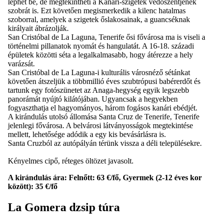
léphet be, de megtekintheti a Kanári-szigetek védőszentjének
szobrát is. Ezt követően megismerkedik a kilenc hatalmas
szoborral, amelyek a szigetek őslakosainak, a guancséknak
királyait ábrázolják.
San Cristóbal de La Laguna, Tenerife ősi fővárosa ma is viseli a
történelmi pillanatok nyomát és hangulatát. A 16-18. századi
épületek közötti séta a legalkalmasabb, hogy átérezze a hely
varázsát.
San Cristóbal de La Laguna-i kulturális városnéző sétánkat
követően átszeljük a többmillió éves szubtrópusi babérerdőt és
tartunk egy fotószünetet az Anaga-hegység egyik legszebb
panorámát nyújtó kilátójában. Ugyancsak a hegyekben
fogyaszthatja el hagyományos, három fogásos kanári ebédjét.
A kirándulás utolsó állomása Santa Cruz de Tenerife, Tenerife
jelenlegi fővárosa. A belvárosi látványosságok megtekintése
mellett, lehetősége adódik a egy kis bevásárlásra is.
Santa Cruzból az autópályán térünk vissza a déli településekre.
Kényelmes cipő, réteges öltözet javasolt.
A kirándulás ára:
Felnőtt: 63 €/fő, Gyermek (2-12 éves kor
között): 35 €/fő
La Gomera dzsip túra