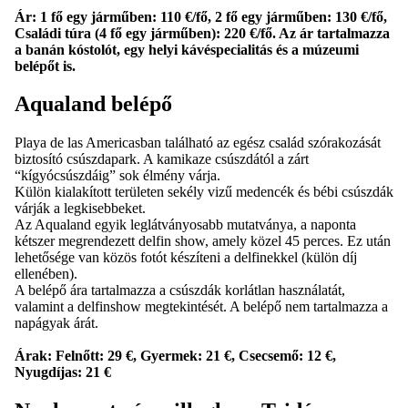
Ár: 1 fő egy járműben: 110 €/fő, 2 fő egy járműben: 130 €/fő,
Családi túra (4 fő egy járműben): 220 €/fő. Az ár tartalmazza
a banán kóstolót, egy helyi kávéspecialitás és a múzeumi
belépőt is.
Aqualand belépő
Playa de las Americasban található az egész család szórakozását
biztosító csúszdapark. A kamikaze csúszdától a zárt
“kígyócsúszdáig” sok élmény várja.
Külön kialakított területen sekély vizű medencék és bébi csúszdák
várják a legkisebbeket.
Az Aqualand egyik leglátványosabb mutatványa, a naponta
kétszer megrendezett delfin show, amely közel 45 perces. Ez után
lehetősége van közös fotót készíteni a delfinekkel (külön díj
ellenében).
A belépő ára tartalmazza a csúszdák korlátlan használatát,
valamint a delfinshow megtekintését. A belépő nem tartalmazza a
napágyak árát.
Árak: Felnőtt: 29 €, Gyermek: 21 €, Csecsemő: 12 €,
Nyugdíjas: 21 €