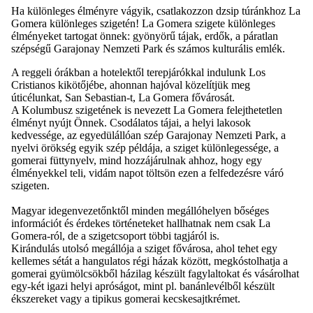
Ha különleges élményre vágyik, csatlakozzon dzsip túránkhoz La
Gomera különleges szigetén! La Gomera szigete különleges
élményeket tartogat önnek: gyönyörű tájak, erdők, a páratlan
szépségű Garajonay Nemzeti Park és számos kulturális emlék.
A reggeli órákban a hotelektől terepjárókkal indulunk Los
Cristianos kikötőjébe, ahonnan hajóval közelítjük meg
úticélunkat, San Sebastian-t, La Gomera fővárosát.
A Kolumbusz szigetének is nevezett La Gomera felejthetetlen
élményt nyújt Önnek. Csodálatos tájai, a helyi lakosok
kedvessége, az egyedülállóan szép Garajonay Nemzeti Park, a
nyelvi örökség egyik szép példája, a sziget különlegessége, a
gomerai füttynyelv, mind hozzájárulnak ahhoz, hogy egy
élményekkel teli, vidám napot töltsön ezen a felfedezésre váró
szigeten.
Magyar idegenvezetőnktől minden megállóhelyen bőséges
információt és érdekes történeteket hallhatnak nem csak La
Gomera-ról, de a szigetcsoport többi tagjáról is.
Kirándulás utolsó megállója a sziget fővárosa, ahol tehet egy
kellemes sétát a hangulatos régi házak között, megkóstolhatja a
gomerai gyümölcsökből házilag készült fagylaltokat és vásárolhat
egy-két igazi helyi apróságot, mint pl. banánlevélből készült
ékszereket vagy a tipikus gomerai kecskesajtkrémet.