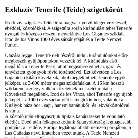
Exkluzív Tenerife (Teide) szigetkörút
Exkluzív sziget- és Teide túra magyar nyelvű idegenvezetéssel,
ebéddel, kóstolókkal. A szigettúra során kirándulást tehet Tenerife
nyugati és középső részén, megtekintve Los Gigantes szikláit,
Icod de los Vinos 1000 éves sárkányfáját és a Teide Nemzeti
Parkot.
Utazása reggel Tenerife déli részéről indul, kirándulóinkat előre
megbeszélt gyűjtőpontokon vesszük fel. A kirándulás első
megállója a Tenerife Pearl, ahol megismerkedhet az igaz- és
tenyésztett gyöngyök rövid történetével. Ezt követően a Los
Gigantes-i kilátó kövekezik, ahol megtekintheti Tenerife egyik
jelképét, az 3-600 méter magas sziklafalakat. A 16 km hosszú
sziklarendszer egy vulkán kőzeteinek metszetét mutatja.
Következő megállónk, Icod de los Vinos, ahol Tenerife egy újabb
jelképét, az 1000 éves sárkányfát is megtekintheti, valamint a
Királyok háza bor-, sajt-, hanem banánlikőr- és lekvárkóstolóval
is várja.
A kóstoló után elfogyasztjuk tipikus kanári ízeket felvonultató
ebédjét. Ebéd után felkapaszkodunk Spanyolország legmagasabb
pontjára, a Teidére. Európa leglátogatottabb nemzeti parkjában, a
Las Cañadas nevű kráterben vezet utunk. A Teide Nemzeti