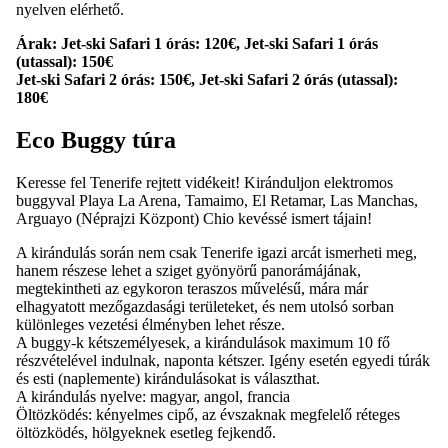
nyelven elérhető.
Árak: Jet-ski Safari 1 órás: 120€, Jet-ski Safari 1 órás
(utassal): 150€
Jet-ski Safari 2 órás: 150€, Jet-ski Safari 2 órás (utassal):
180€
Eco Buggy túra
Keresse fel Tenerife rejtett vidékeit! Kiránduljon elektromos
buggyval Playa La Arena, Tamaimo, El Retamar, Las Manchas,
Arguayo (Néprajzi Központ) Chio kevéssé ismert tájain!
A kirándulás során nem csak Tenerife igazi arcát ismerheti meg,
hanem részese lehet a sziget gyönyörű panorámájának,
megtekintheti az egykoron teraszos művelésű, mára már
elhagyatott mezőgazdasági területeket, és nem utolsó sorban
különleges vezetési élményben lehet része.
A buggy-k kétszemélyesek, a kirándulások maximum 10 fő
részvételével indulnak, naponta kétszer. Igény esetén egyedi túrák
és esti (naplemente) kirándulásokat is választhat.
A kirándulás nyelve: magyar, angol, francia
Öltözködés: kényelmes cipő, az évszaknak megfelelő réteges
öltözködés, hölgyeknek esetleg fejkendő.